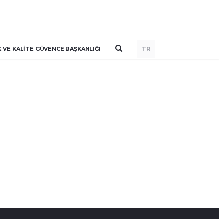
VE KALITE GÜVENCE BAŞKANLIĞI
TR
lar gerçekleştirmeye ve bu anlaşmalar