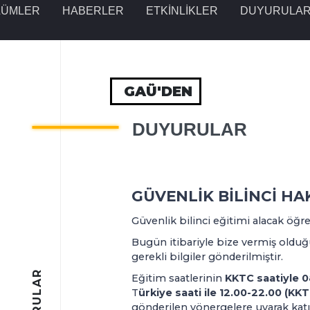
LÜMLER
HABERLER
ETKINLIKLER
DUYURULA
GAÜ'DEN
DUYURULAR
GÜVENLİK BİLİNCİ H
Güvenlik bilinci eğitimi alacak öğre
Bugün itibariyle bize vermiş olduğ
gerekli bilgiler gönderilmiştir.
Eğitim saatlerinin
KKTC saatiyle 0
T
ürkiye saati ile 12.00-22.00 (KKTC
gönderilen yönergelere uyarak kat