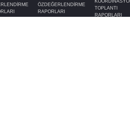
KOORDINASYO
RLENDIRME
ÖZDEĞERLENDIRME
TOPLANTI
RLARI
RAPORLARI
RAPORLARI