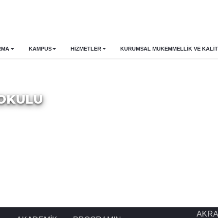
RMA
KAMPÜS
HİZMETLER
KURUMSAL MÜKEMMELLIK VE KALIT
KOKULU
AKR