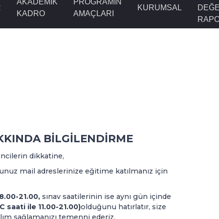
AKADEMİK
PROGRAMIN
R
KURUMSAL
DEĞE
KADRO
AMAÇLARI
RAPO
AKKINDA BİLGİLENDİRME
ncilerin dikkatine,
unuz mail adreslerinize eğitime katılmanız için
8.00-21.00,
sınav saatilerinin ise aynı gün içinde
 saati ile 11.00-21.00)
olduğunu hatırlatır, size
ılım sağlamanızı temenni ederiz.