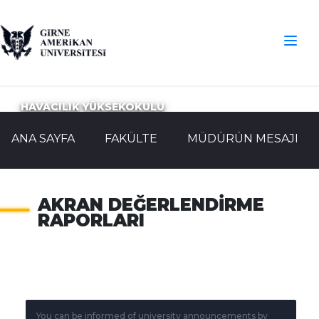
HAVACILIK YÜKSEKOKULU
ANA SAYFA
FAKÜLTE
MÜDÜRÜN MESAJI
AKRAN DEĞERLENDIRME
RAPORLARI
You can be informed of university announcements by