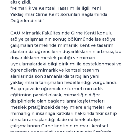
altı çizildi.
“Mimarlık ve Kentsel Tasarım ile İlgili Yeni
Yaklaşımlar Girne Kent Sorunları Bağlamında
Değerlendirildi”
GAÜ Mimarlık Fakültesinde Girne Kenti konulu
atölye çalışmasının sonuç bölümünde ise atölye
çalışmaları temelinde mimarlık, kent ve tasarım
alanlarında öğrencilerin duyarlılıklarının artması, bu
duyarlılıkların meslek pratiği ve mimari
uygulamalardaki bilgi birikimi ile desteklenmesi ve
öğrencilerin mimarlık ve kentsel tasarım
alanlarında son zamanlarda tartışılan yeni
yaklaşımlarla tanışmaları hedeflendiği vurgulandı.
Bu çerçevede öğrencilere formel mimarlık
eğitimine paralel olarak, mimarlığın diğer
disiplinlerle olan bağlantılarını keşfetmeleri,
meslek pratiğindeki deneyimlere erişmeleri ve
mimarlığın insanlığa katkıları hakkında fikir sahip
olmaları amaçlandığı ifade edilerek atölye
çalışmalarının Girne kentinin mimari, kentsel
tasarım ve sosyolojik sorunlarının çözümünde