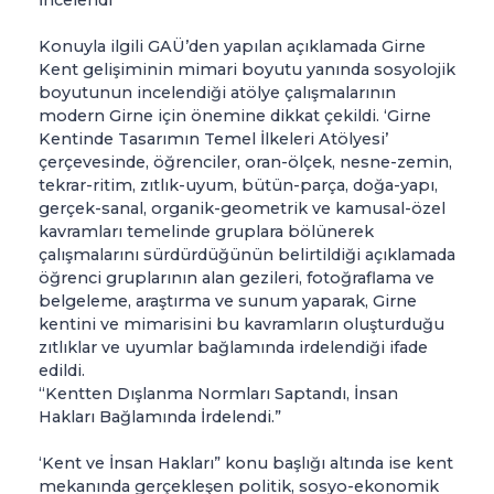
Konuyla ilgili GAÜ’den yapılan açıklamada Girne
Kent gelişiminin mimari boyutu yanında sosyolojik
boyutunun incelendiği atölye çalışmalarının
modern Girne için önemine dikkat çekildi. ‘Girne
Kentinde Tasarımın Temel İlkeleri Atölyesi’
çerçevesinde, öğrenciler, oran-ölçek, nesne-zemin,
tekrar-ritim, zıtlık-uyum, bütün-parça, doğa-yapı,
gerçek-sanal, organik-geometrik ve kamusal-özel
kavramları temelinde gruplara bölünerek
çalışmalarını sürdürdüğünün belirtildiği açıklamada
öğrenci gruplarının alan gezileri, fotoğraflama ve
belgeleme, araştırma ve sunum yaparak, Girne
kentini ve mimarisini bu kavramların oluşturduğu
zıtlıklar ve uyumlar bağlamında irdelendiği ifade
edildi.
“Kentten Dışlanma Normları Saptandı, İnsan
Hakları Bağlamında İrdelendi.”
‘Kent ve İnsan Hakları” konu başlığı altında ise kent
mekanında gerçekleşen politik, sosyo-ekonomik