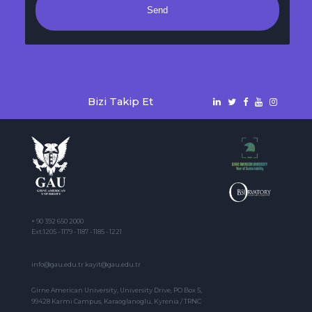
Send
Bizi Takip Et
+ 90 392 650 2000
Ext:1205 - 1179 - 1187 - 1185 - 1221
info@gau.edu.tr kayit@gau.edu.tr
Girne American University, University Drive, PO Box 5,
99428 Karmi Campus, Karaoglanoglu, Kyrenia / TRNC