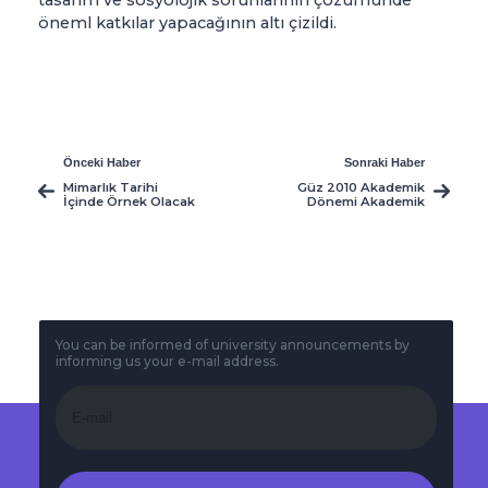
öneml katkılar yapacağının altı çizildi.
Önceki Haber
Sonraki Haber
Mimarlık Tarihi
Güz 2010 Akademik
İçinde Örnek Olacak
Dönemi Akademik
Burs Başvuruları
You can be informed of university announcements by
informing us your e-mail address.