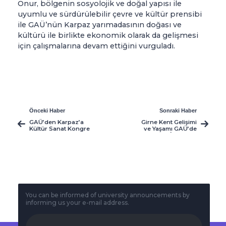
Onur, bölgenin sosyolojik ve doğal yapısı ile
uyumlu ve sürdürülebilir çevre ve kültür prensibi
ile GAÜ’nün Karpaz yarımadasının doğası ve
kültürü ile birlikte ekonomik olarak da gelişmesi
için çalışmalarına devam ettiğini vurguladı.
Önceki Haber
Sonraki Haber
GAÜ’den Karpaz’a
Girne Kent Gelişimi
Kültür Sanat Kongre
ve Yaşamı GAÜ’de
Merkezi
İrdelendi
You can be informed of university announcements by
informing us your e-mail address.