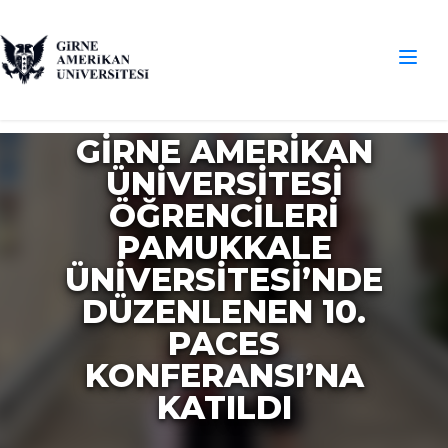
GIRNE AMERIKAN
ÜNIVERSITESI
ÖĞRENCILERI
PAMUKKALE
ÜNIVERSITESI’NDE
DÜZENLENEN 10.
PACES
KONFERANSI’NA
KATILDI