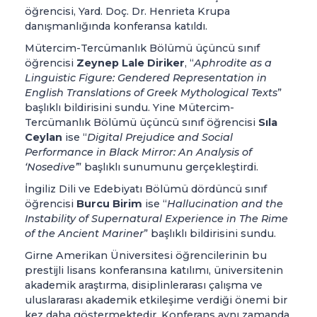
öğrencisi, Yard. Doç. Dr. Henrieta Krupa
danışmanlığında konferansa katıldı.
Mütercim-Tercümanlık Bölümü üçüncü sınıf
öğrencisi
Zeynep Lale Diriker
, “
Aphrodite as a
Linguistic Figure: Gendered Representation in
English Translations of Greek Mythological Texts
”
başlıklı bildirisini sundu. Yine Mütercim-
Tercümanlık Bölümü üçüncü sınıf öğrencisi
Sıla
Ceylan
ise “
Digital Prejudice and Social
Performance in Black Mirror: An Analysis of
‘Nosedive’
” başlıklı sunumunu gerçekleştirdi.
İngiliz Dili ve Edebiyatı Bölümü dördüncü sınıf
öğrencisi
Burcu Birim
ise “
Hallucination and the
Instability of Supernatural Experience in The Rime
of the Ancient Mariner
” başlıklı bildirisini sundu.
Girne Amerikan Üniversitesi öğrencilerinin bu
prestijli lisans konferansına katılımı, üniversitenin
akademik araştırma, disiplinlerarası çalışma ve
uluslararası akademik etkileşime verdiği önemi bir
kez daha göstermektedir. Konferans aynı zamanda