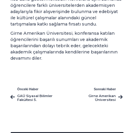
öğrencilere farklı üniversitelerden akademisyen
adaylarıyla fikir alışverişinde bulunma ve edebiyat
ile kültürel çalışmalar alanındaki güncel
tartışmalara katkı sağlama fırsatı sundu.
Girne Amerikan Üniversitesi, konferansa katılan
öğrencilerini başarılı sunumları ve akademik
başarılarından dolayı tebrik eder, gelecekteki
akademik çalışmalarında kendilerine başarılarının
devamını diler.
Önceki Haber
Sonraki Haber
GAÜ Siyasal Bilimler
Girne Amerikan
Fakültesi 5.
Üniversitesi
Uluslararası Sosyal
Akademisyenleri Ege
Bilimler Kongresi’ne
Üniversitesi 20.
Katılım Sağladı
Kültürel Çalışmalar
Sempozyumu’na
Katıldı