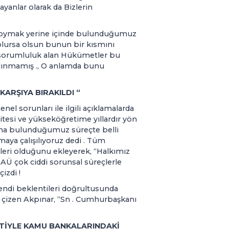
yanlar olarak da Bizlerin
a koymak yerine içinde bulunduğumuz
olursa olsun bunun bir kısmını
 sorumluluk alan Hükümetler bu
 alınmamış ., O anlamda bunu
ARŞIYA BIRAKILDI “
l sorunları ile ilgili açıklamalarda
itesi ve yükseköğretime yıllardır yön
ma bulunduğumuz süreçte belli
lmaya çalışılıyoruz dedi . Tüm
nleri olduğunu ekleyerek, “Halkımız
 GAÜ çok ciddi sorunsal süreçlerle
çizdi !
kendi beklentileri doğrultusunda
 çizen Akpınar, “Sn . Cumhurbaşkanı
TİYLE KAMU BANKALARINDAKİ