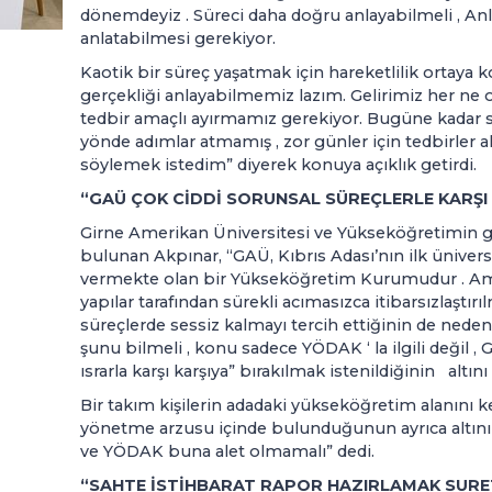
dönemdeyiz . Süreci daha doğru anlayabilmeli , Anla
anlatabilmesi gerekiyor.
Kaotik bir süreç yaşatmak için hareketlilik ortay
gerçekliği anlayabilmemiz lazım. Gelirimiz her ne 
tedbir amaçlı ayırmamız gerekiyor. Bugüne kadar
yönde adımlar atmamış , zor günler için tedbirler
söylemek istedim” diyerek konuya açıklık getirdi.
“GAÜ ÇOK CİDDİ SORUNSAL SÜREÇLERLE KARŞI K
Girne Amerikan Üniversitesi ve Yükseköğretimin gene
bulunan Akpınar, “GAÜ, Kıbrıs Adası’nın ilk ünivers
vermekte olan bir Yükseköğretim Kurumudur . A
yapılar tarafından sürekli acımasızca itibarsızlaştırı
süreçlerde sessiz kalmayı tercih ettiğinin de nede
şunu bilmeli , konu sadece YÖDAK ‘ la ilgili değil ,
ısrarla karşı karşıya” bırakılmak istenildiğinin altını 
Bir takım kişilerin adadaki yükseköğretim alanını 
yönetme arzusu içinde bulunduğunun ayrıca altını
ve YÖDAK buna alet olmamalı” dedi.
“SAHTE İSTİHBARAT RAPOR HAZIRLAMAK SURE