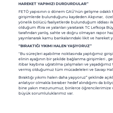
HAREKET YAPIMIZI DURDURDULAR”
FETÖ yapısının o dönem GAÜ’nün gelişme odaklı h
girişimlerde bulunduğunu kaydeden Akpınar, özelli
yönelik bölücü faaliyetlerde bulunduğum iddiası il
olduğum iftira ve yalanları yaratarak TC Lefkoşa Büy
tarafından yanlış, sahte ve doğru olmayan rapor ha
yayınlanarak kamu bankalarındaki likit ve hareket 
“BIRAKTIĞI YIKIMI HALEN YAŞIYORUZ”
“Bu süreçleri aşabilme noktasında yaptığımız giri
elinin ayağının bir şekilde bağlanma girişimleri , g
itibar kaybına uğratılma çalışmaları ve yaşadığımız 
vermiş olduğumuz tüm mücadeleleri ve Savaşı Hal
Bıraktığı yıkımı halen daha yaşıyoruz” şeklinde açı
anlatıyor olmakla beraber hedef alındığımı da bil
bine yakın mezunumuz, binlerce öğrencilerimize ve
büyük sorumluluklarımız var.