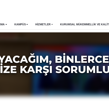
RMA
KAMPÜS
HİZMETLER
KURUMSAL MÜKEMMELLIK VE KALIT
YACAĞIM, BINLERCE
IZE KARŞI SORUML