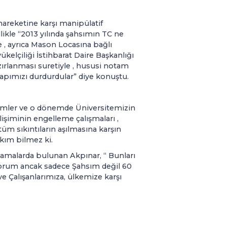
areketine karşı manipülatif
kle “2013 yılında şahsımın TC ne
e , ayrıca Mason Locasına bağlı
ükelçiliği İstihbarat Daire Başkanlığı
zırlanması suretiyle , hususi notam
yapımızı durdurdular” diye konuştu.
şimler ve o dönemde Üniversitemizin
elişiminin engelleme çalışmaları ,
tüm sıkıntıların aşılmasına karşın
kım bilmez ki.
klamalarda bulunan Akpınar, “ Bunları
iyorum ancak sadece Şahsım değil 60
 Çalışanlarımıza, ülkemize karşı