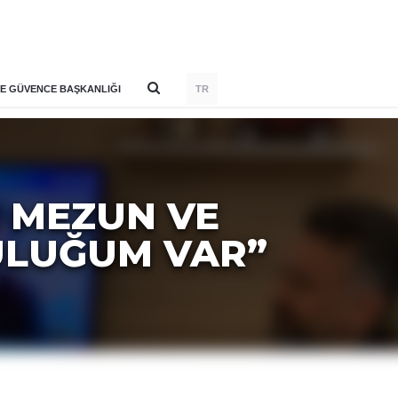
E GÜVENCE BAŞKANLIĞI
TR
 MEZUN VE
ULUĞUM VAR”