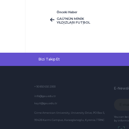
Önceki Haber
GAÜ’NÜN MİNİK
YILDIZLARI FUTBOL
RESİTALİ VERDİ
Bizi Takip Et
+ 90 850 650 2000
E-Newsl
info@gau.edu.tr
kayit@gau.edu.tr
Girne American University, University Drive, PO Box 5,
You can be
99428 Karmi Campus, Karaoglanoglu, Kyrenia / TRNC
by informin