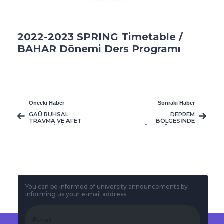
2022-2023 SPRING Timetable /
BAHAR Dönemi Ders Programı
Önceki Haber
Sonraki Haber
GAÜ RUHSAL
DEPREM
TRAVMA VE AFET
BÖLGESİNDE
MERKEZİ’NİN
GÖNÜLLÜ OLARAK
KURULMASINDA
GÖREV ALAN GAU
ÖNCÜ ROL
SMYO PARAMEDİK
ÜSTLENDİ
ÖĞRENCİLERİ ADAYA
DÖNDÜ
You can be informed of university announcements by
informing us your e-mail address.