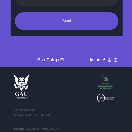
Send
Bizi Takip Et
+ 90 392 650 2000
Ext:1205 - 1179 - 1187 - 1185 - 1221
info@gau.edu.tr kayit@gau.edu.tr