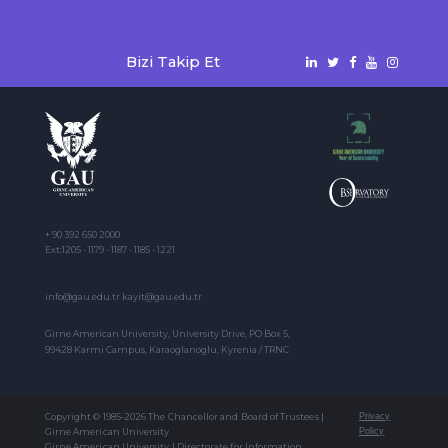
Bizi Takip Et
+ 90 392 650 2000
Ext:1205 - 1179 - 1187 - 1185 - 1221
info@gau.edu.tr kayit@gau.edu.tr
Girne American University, University Drive, PO Box 5,
99428 Karmi Campus, Karaoglanoglu, Kyrenia / TRNC
Copyright © 1985-2026 The Chancellor and Board of Trustees |
Privacy
Girne American University
Policy
Girne American University | Directorate for Information