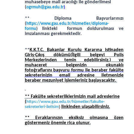
muhasebeye mail aracılığı ile gönderilmesi
(
ogrmuh@gau.edu.tr
)
** Diploma Başvurlarınızı
(
https://www.gau.edu.tr/hizmetler/diploma-
linkteki formun doldurulması ve
formu
)
imzalanması gerekmektedir.
**
K.K.T.C. Bakanlar Kurulu Kararına istinaden
Giriş-Çıkış dökümü(İlgili belgeyi Polis
Merkezlerinden temin edebilirsiniz.) ve
muhaceret belgenizin okunaklı
fotoğraflarını
başvuru formu ile beraber fakülte
sekreterinizin email
adresine iletmenizle
beraber mezuniyet işlemleriniz başlayacaktır.
** Fakülte sekreterliklerimizin mail adreslerine
(
https://www.gau.edu.tr/hizmetler/fakulte-
)
linkinden ulaşabilirsiniz.
sekreterleri-iletisim
** Evraklarınızın eksiksiz olmasına özen
göstermeniz önemle rica olunur.