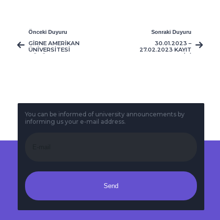
Önceki Duyuru
Sonraki Duyuru
GİRNE AMERİKAN
30.01.2023 –
ÜNİVERSİTESİ
27.02.2023 KAYIT
BÜTÜNLEME SINAVI
HAFTASI HAFTA İÇİ
DUYURUSU VE
SERVİS
UYGULAMA
GÜZERGAHLARI VE
ESASLARI
SAATLERİ
You can be informed of university announcements by
informing us your e-mail address.
Send