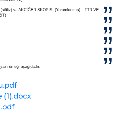
ifiliz) ve AKCİĞER SKOPİSİ (Yorumlanmış) – FTR VE
(PARAZİT)
lı)
yazı örneği aşağıdadır.
u.pdf
 (1).docx
.pdf