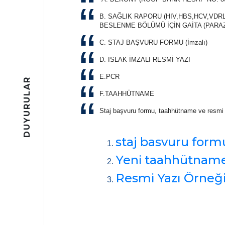
B. SAĞLIK RAPORU (HIV,HBS,HCV,VDRL(s
BESLENME BÖLÜMÜ İÇİN GAİTA 
C. STAJ BAŞVURU FORMU (İmza
D. ISLAK İMZALI RESMİ YAZI
E.PCR
DUYURULAR
F.TAAHHÜTNAME
Staj başvuru formu, taahhütname ve resmi 
staj basvuru form
Yeni taahhütname
Resmi Yazı Örneği