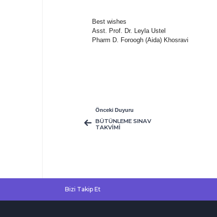
Best wishes
Asst. Prof. Dr. Leyla Ustel
Pharm D. Foroogh (Aida) Khosravi
Önceki Duyuru
BÜTÜNLEME SINAV
TAKVİMİ
Bizi Takip Et