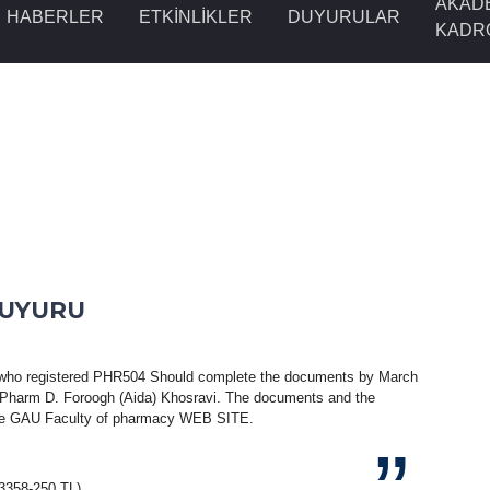
AKAD
HABERLER
ETKINLIKLER
DUYURULAR
KADR
DUYURU
ts who registered PHR504 Should complete the documents by March
 Pharm D. Foroogh (Aida) Khosravi. The documents and the
 the GAU Faculty of pharmacy WEB SITE.
: 83358-250 TL)