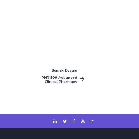
Sonraki Duyuru
PHR 509 Advanced
Clinical Pharmacy
and Hospital Patient
Care dersini alan
öğrenci
eczacılarımızın
dikkatine: