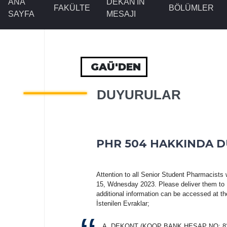
ANA
DEKAN'IN
FAKÜLTE
BÖLÜMLER
SAYFA
MESAJI
GAÜ'DEN
DUYURULAR
PHR 504 HAKKINDA 
Attention to all Senior Student Pharmacis
15, Wdnesday 2023. Please deliver them to
additional information can be accessed at
İstenilen Evraklar;
A. DEKONT (KOOP BANK HESAP NO