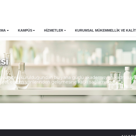
RMA
KAMPÜS
HİZMETLER
KURUMSAL MÜKEMMELLIK VE KALIT
Sİ
Üniversitesi kurulduğundan bu yana güçlü akademisyen kadrosuyla u
ltürel, eğitim yönlerinden gelişmesine katkı sağlamaktadır.