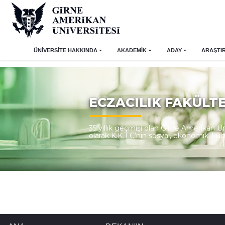
ÜNİVERSİTE HAKKINDA
AKADEMİK
ADAY
ARAŞTI
ECZACILIK FAKÜLTE
35 yıllık geçmişi olan Girne Amerikan 
olarak K.K.T.C’nin sosyal, ekonomik, kü