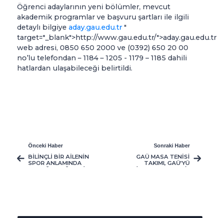
Öğrenci adaylarının yeni bölümler, mevcut
akademik programlar ve başvuru şartları ile ilgili
detaylı bilgiye
aday.gau.edu.tr
"
target="_blank">http://www.gau.edu.tr/">aday.gau.edu.t
web adresi, 0850 650 2000 ve (0392) 650 20 00
no’lu telefondan – 1184 – 1205 - 1179 – 1185 dahili
hatlardan ulaşabileceği belirtildi.
Önceki Haber
Sonraki Haber
BİLİNÇLİ BİR AİLENİN
GAÜ MASA TENİSİ
SPOR ANLAMINDA
TAKIMI, GAÜ’YÜ
ÇOCUĞA DOĞRU BİR
İTALYA’DA TEMSİL
BAKIŞ AÇISI
EDİYOR
KAZANDIRMASI
GEREKİR