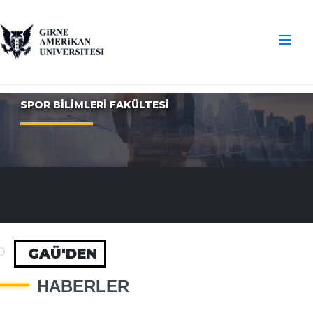
SPOR BİLİMLERİ FAKÜLTESİ
GAÜ'DEN
O
HABERLER