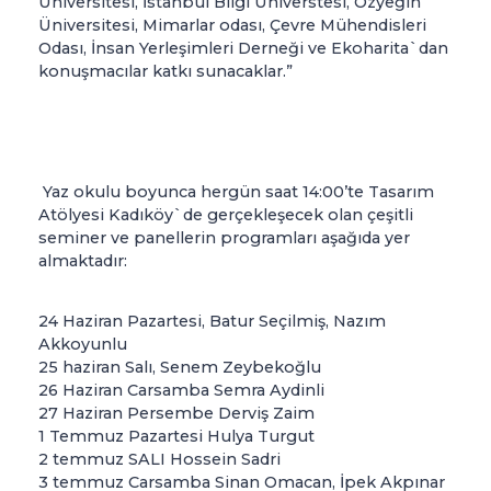
Üniversitesi, İstanbul Bilgi Üniverstesi, Özyeğin
Üniversitesi, Mimarlar odası, Çevre Mühendisleri
Odası, İnsan Yerleşimleri Derneği ve Ekoharita`dan
konuşmacılar katkı sunacaklar.”
Yaz okulu boyunca hergün saat 14:00’te Tasarım
Atölyesi Kadıköy`de gerçekleşecek olan çeşitli
seminer ve panellerin programları aşağıda yer
almaktadır:
24 Haziran Pazartesi, Batur Seçilmiş, Nazım
Akkoyunlu
25 haziran Salı, Senem Zeybekoğlu
26 Haziran Carsamba Semra Aydinli
27 Haziran Persembe Derviş Zaim
1 Temmuz Pazartesi Hulya Turgut
2 temmuz SALI Hossein Sadri
3 temmuz Carsamba Sinan Omacan, İpek Akpınar