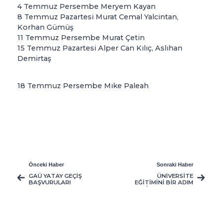
4 Temmuz Persembe Meryem Kayan
8 Temmuz Pazartesi Murat Cemal Yalcintan,
Korhan Gümüş
11 Temmuz Persembe Murat Çetin
15 Temmuz Pazartesi Alper Can Kılıç, Aslıhan
Demirtaş
18 Temmuz Persembe Mıke Paleah
Önceki Haber
Sonraki Haber
GAÜ YATAY GEÇİŞ
ÜNİVERSİTE
BAŞVURULARI
EĞİTİMİNİ BİR ADIM
BAŞLADI
ÖTEYE TAŞIMAK
İSTEYENLER İÇİN,
GAÜ YATAY GEÇİŞ
BAŞVURULARI
DEVAM EDİYOR