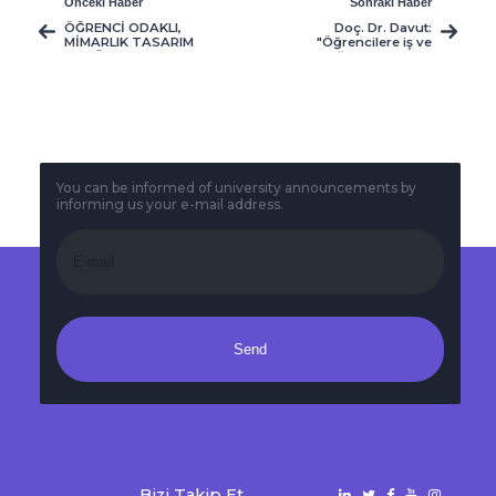
Önceki Haber
Sonraki Haber
ÖĞRENCİ ODAKLI,
Doç. Dr. Davut:
MİMARLIK TASARIM
"Öğrencilere iş ve
VE GÜZEL
eğitimini devam
SANATLAR EĞİTİMİ
ettirebileceği bir
İÇİN GÖZDE
ortam sağlıyoruz"
ALTERNATİF; GAÜ
You can be informed of university announcements by
informing us your e-mail address.
Send
Bizi Takip Et