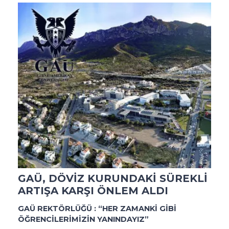
GAÜ, DÖVİZ KURUNDAKİ SÜREKLİ
ARTIŞA KARŞI ÖNLEM ALDI
GAÜ REKTÖRLÜĞÜ : “HER ZAMANKİ GİBİ
ÖĞRENCİLERİMİZİN YANINDAYIZ”