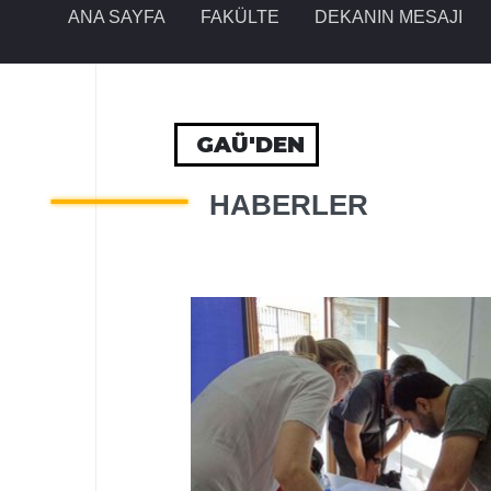
ANA SAYFA
FAKÜLTE
DEKANIN MESAJI
GAÜ'DEN
HABERLER