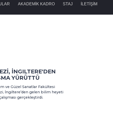
ULAR
AKADEMİK KADRO
STAJ
İLETİŞİM
Zİ, İNGILTERE'DEN
IŞMA YÜRÜTTÜ
ım ve Güzel Sanatlar Fakültesi
, İngiltere’den gelen bilim heyeti
 çalışması gerçekleştirdi.