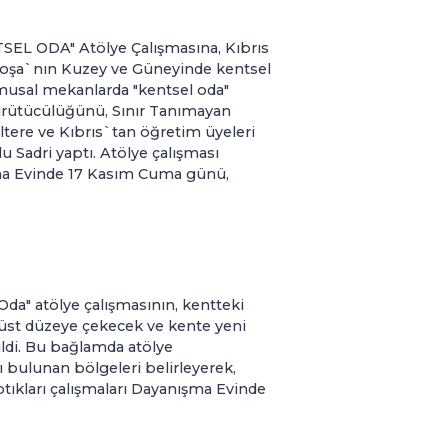
TSEL ODA" Atölye Çalışmasına, Kıbrıs
fkoşa`nın Kuzey ve Güneyinde kentsel
amusal mekanlarda "kentsel oda"
yürütücülüğünü, Sınır Tanımayan
tere ve Kıbrıs`tan öğretim üyeleri
 Sadri yaptı. Atölye çalışması
ma Evinde 17 Kasım Cuma günü,
Oda" atölye çalışmasının, kentteki
 üst düzeye çekecek ve kente yeni
ldi. Bu bağlamda atölye
ı bulunan bölgeleri belirleyerek,
ptıkları çalışmaları Dayanışma Evinde