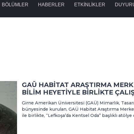
BÖLÜMLER
HABERLER
ETKINLIKLER
DUYUR
GAÜ HABİTAT ARAŞTIRMA MERKE
BİLİM HEYETİYLE BİRLİKTE ÇAL
Girne Amerikan Üniversitesi (GAÜ) Mimarlık, Tasar
bünyesinde kurulan, GAÜ Habitat Araştırma Merkezi
ile birlikte, “Lefkoşa’da Kentsel Oda” başlıklı atölye