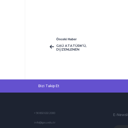
Önceki Haber
GAÜ ATATÜRK’Ü,
DÜZENLENEN
TÖREN VE
PROGRAMLAR İLE
ANDI
Bizi Takip Et
+ 90 850 650 2000
E-Newsl
info@gau.edu.tr