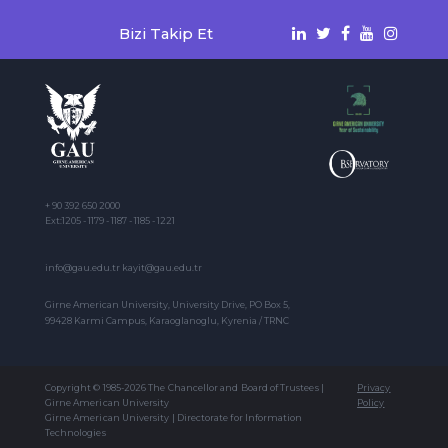
Bizi Takip Et
+ 90 392 650 2000
Ext:1205 - 1179 - 1187 - 1185 - 1221
info@gau.edu.tr kayit@gau.edu.tr
Girne American University, University Drive, PO Box 5,
99428 Karmi Campus, Karaoglanoglu, Kyrenia / TRNC
Copyright © 1985-2026 The Chancellor and Board of Trustees |
Privacy
Girne American University
Policy
Girne American University | Directorate for Information
Technologies