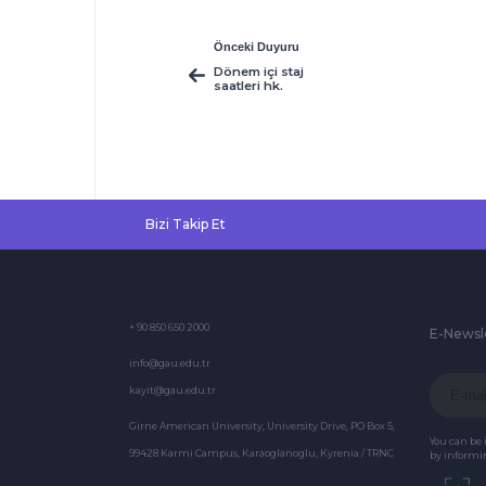
Önceki Duyuru
Dönem içi staj
saatleri hk.
Bizi Takip Et
+ 90 850 650 2000
E-Newsl
info@gau.edu.tr
kayit@gau.edu.tr
Girne American University, University Drive, PO Box 5,
You can be
99428 Karmi Campus, Karaoglanoglu, Kyrenia / TRNC
by informin