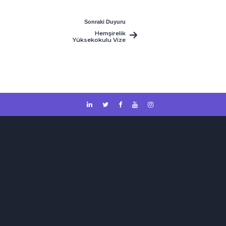
Sonraki Duyuru
Hemşirelik
Yüksekokulu Vize
Sınav Programı
(Güncellenmiş)