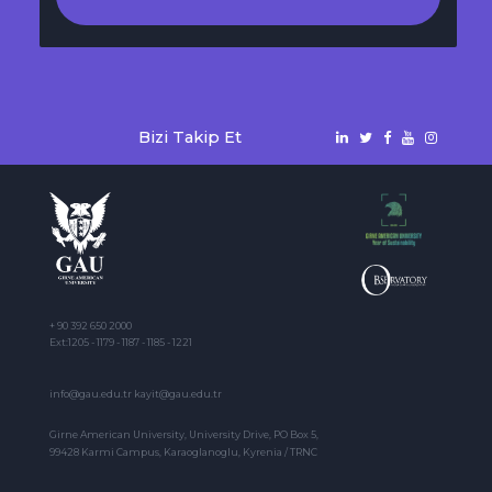
Bizi Takip Et
+ 90 392 650 2000
Ext:1205 - 1179 - 1187 - 1185 - 1221
info@gau.edu.tr kayit@gau.edu.tr
Girne American University, University Drive, PO Box 5,
99428 Karmi Campus, Karaoglanoglu, Kyrenia / TRNC