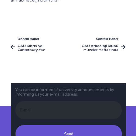
Önceki Haber
Sonraki Haber
GAÜ Kıbrıs Ve
GAU Arkeoloji Klubü
Canterbury Yaz
Müzeler Haftasında
Okulları için Kayıtlar
Düzenlenen
Devam Ediyor
Etkinliklere Katıldı
You can be informed of university announcements by
informing us your e-mail address.
Send