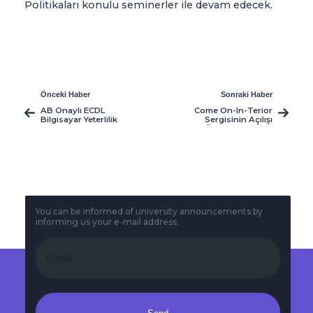
Politikaları konulu seminerler ile devam edecek.
Önceki Haber
Sonraki Haber
AB Onaylı ECDL
Come On-In-Terior
Bilgisayar Yeterlilik
Sergisinin Açılışı
Sertifikası
Üniversitemizde
Yapıldı
You can be informed of university announcements by
informing us your e-mail address.