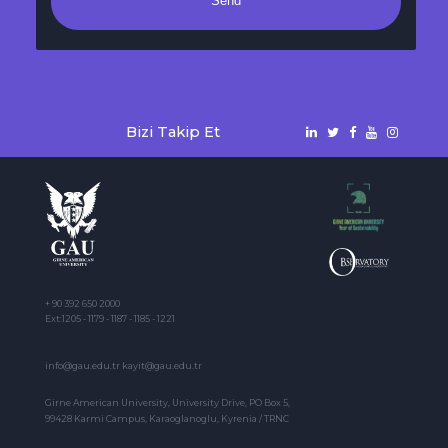
Send
Bizi Takip Et
+ 90 392 650 2000
Ext:1205 - 1179 - 1187 - 1185 - 1221
info@gau.edu.tr kayit@gau.edu.tr
Girne American University, University Drive, PO Box 5,
99428 Karmi Campus, Karaoglanoglu, Kyrenia / TRNC