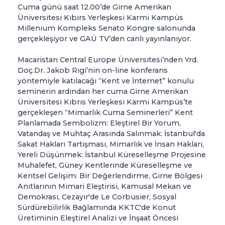
Cuma günü saat 12.00’de Girne Amerikan
Üniversitesi Kıbırs Yerleşkesi Karmi Kampüs
Millenium Kompleks Senato Kongre salonunda
gerçekleşiyor ve GAÜ TV’den canlı yayınlanıyor.
Macaristan Central Europe Üniversitesi’nden Yrd.
Doç.Dr. Jakob Rigi’nin on-line konferans
yöntemiyle katılacağı “Kent ve İnternet” konulu
seminerin ardından her cuma Girne Amerikan
Üniversitesi Kıbrıs Yerleşkesi Karmi Kampüs’te
gerçekleşen “Mimarlık Cuma Seminerleri” Kent
Planlamada Sembolizm: Eleştirel Bir Yorum,
Vatandaş ve Muhtaç Arasında Salınmak: İstanbul'da
Sakat Hakları Tartışması, Mimarlık ve İnsan Hakları,
Yereli Düşünmek: İstanbul Küreselleşme Projesine
Muhalefet, Güney Kentlerinde Küreselleşme ve
Kentsel Gelişim: Bir Değerlendirme, Girne Bölgesi
Anıtlarının Mimari Eleştirisi, Kamusal Mekan ve
Demokrasi, Cezayir'de Le Corbusier, Sosyal
Sürdürebilirlik Bağlamında KKTC'de Konut
Üretiminin Eleştirel Analizi ve İnşaat Öncesi