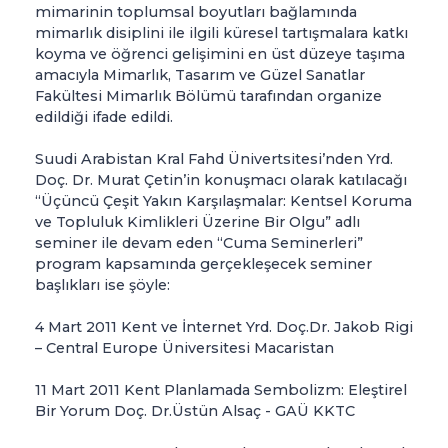
mimarinin toplumsal boyutları bağlamında
mimarlık disiplini ile ilgili küresel tartışmalara katkı
koyma ve öğrenci gelişimini en üst düzeye taşıma
amacıyla Mimarlık, Tasarım ve Güzel Sanatlar
Fakültesi Mimarlık Bölümü tarafından organize
edildiği ifade edildi.
Suudi Arabistan Kral Fahd Ünivertsitesi’nden Yrd.
Doç. Dr. Murat Çetin’in konuşmacı olarak katılacağı
“Üçüncü Çeşit Yakın Karşılaşmalar: Kentsel Koruma
ve Topluluk Kimlikleri Üzerine Bir Olgu” adlı
seminer ile devam eden “Cuma Seminerleri”
program kapsamında gerçekleşecek seminer
başlıkları ise şöyle:
4 Mart 2011 Kent ve İnternet Yrd. Doç.Dr. Jakob Rigi
– Central Europe Üniversitesi Macaristan
11 Mart 2011 Kent Planlamada Sembolizm: Eleştirel
Bir Yorum Doç. Dr.Üstün Alsaç - GAÜ KKTC