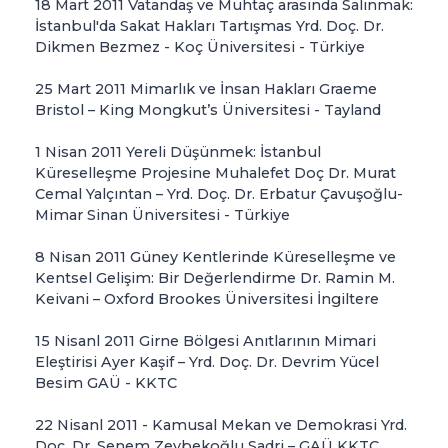
18 Mart 2011 Vatandaş ve Muhtaç arasında Salınmak:
İstanbul'da Sakat Hakları Tartışmas Yrd. Doç. Dr.
Dikmen Bezmez - Koç Üniversitesi - Türkiye
25 Mart 2011 Mimarlık ve İnsan Hakları Graeme
Bristol – King Mongkut’s Üniversitesi - Tayland
1 Nisan 2011 Yereli Düşünmek: İstanbul
Küreselleşme Projesine Muhalefet Doç Dr. Murat
Cemal Yalçıntan – Yrd. Doç. Dr. Erbatur Çavuşoğlu-
Mimar Sinan Üniversitesi - Türkiye
8 Nisan 2011 Güney Kentlerinde Küreselleşme ve
Kentsel Gelişim: Bir Değerlendirme Dr. Ramin M.
Keivani – Oxford Brookes Üniversitesi İngiltere
15 Nisanl 2011 Girne Bölgesi Anıtlarının Mimari
Eleştirisi Ayer Kaşif – Yrd. Doç. Dr. Devrim Yücel
Besim GAÜ - KKTC
22 Nisanl 2011 - Kamusal Mekan ve Demokrasi Yrd.
Doç. Dr. Senem Zeybekoğlu Sadri – GAÜ KKTC