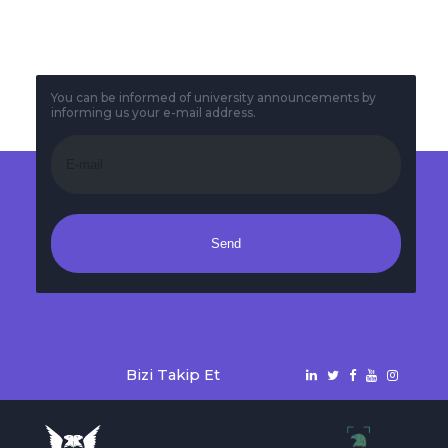
Katılım Sağladı
You can be informed of university announcements by
informing us your e-mail address.
Send
Bizi Takip Et