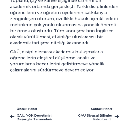
Toplantı, çay ve kahve eşliğinde samimi bir 
akademik ortamda gerçekleşti. Farklı disiplinlerden 
öğrencilerin ve öğretim üyelerinin katkılarıyla 
zenginleşen oturum, özellikle hukuki içerikli edebi 
metinlerin çok yönlü okunmasına yönelik önemli 
bir örnek oluşturdu. Tüm konuşmaların İngilizce 
olarak yürütülmesi, etkinliğe uluslararası bir 
akademik tartışma niteliği kazandırdı.
GAÜ, disiplinlerarası akademik buluşmalarla 
öğrencilerin eleştirel düşünme, analiz ve 
yorumlama becerilerini geliştirmeye yönelik 
çalışmalarını sürdürmeye devam ediyor.
Önceki Haber
Sonraki Haber
GAÜ, YÖK Denetimini
GAÜ Siyasal Bilimler
Başarıyla Tamamladı
Fakültesi 5.
Uluslararası Sosyal
Bilimler Kongresi’ne