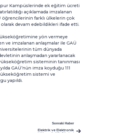
apur Kampüslerinde ek eğitim ücreti
ırlatıldığı açıklamada imzalanan
öğrencilerinin farklı ülkelerin çok
olarak devam edebildikleri ifade etti.
a yükseköğretimine yön vermeye
len ve imzalanan anlaşmalar ile GAÜ
iversitelerinin tüm dünyada
devletinin anlaşmadan yararlanacak
yükseköğretim sisteminin tanınması
6 yılda GAÜ’nün imza koyduğu 111
 yükseköğretim sistemi ve
gu yapıldı.
Sonraki Haber
Elektrik ve Elektronik