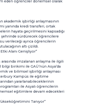
am eden öğrenciler dönemsel olarak
n akademik işbirliği anlaşmasının
i yanında kredi transferi, ortak
ojelerin hayata geçirilmesini kapsadığı
eon şehrinde sürdürecek öğrencilere
u verileceği ayrıca öğrencilerin
lacağının altı çizildi.
 Etki Alanı Genişliyor”
arasında imzalanan anlaşma ile ilgili
l bilgi birikimi ile GAÜ’nün Asya’da
demik ve bilimsel işbirliği anlaşması
anterbury Kampüs ile eğitime
rından yararlanabileceklerinin
rogramları ile Asyalı öğrencilerin
nemsel eğitimlere devam edecekleri
Yükseköğretimini Tanıyor”