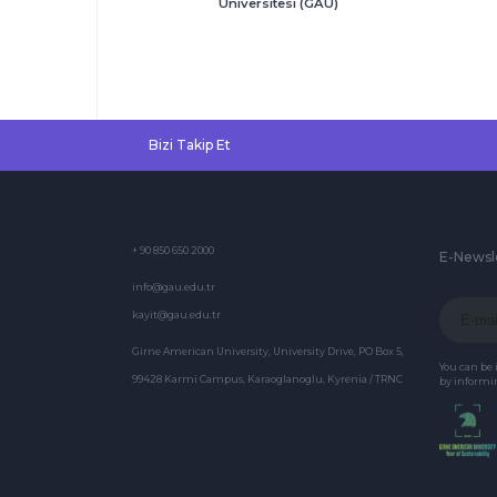
Üniversitesi (GAÜ)
uluslararası
sempozyum ve
konferanslarda
bilimsel bilgi
paylaşımına ...
Bizi Takip Et
+ 90 850 650 2000
E-Newsl
info@gau.edu.tr
kayit@gau.edu.tr
Girne American University, University Drive, PO Box 5,
You can be
99428 Karmi Campus, Karaoglanoglu, Kyrenia / TRNC
by informin