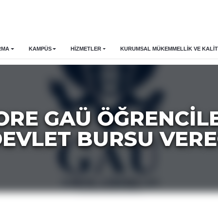
RMA
KAMPÜS
HİZMETLER
KURUMSAL MÜKEMMELLIK VE KALIT
ORE GAÜ ÖĞRENCILE
EVLET BURSU VER