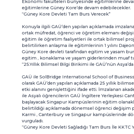
Ekonomi fakülteleri bünyesinde eğitimlerine dev
eğitimlerine Güney Kore’de devam edebilecekler.
“Güney Kore Devleti Tam Burs Verecek”
Konuyla ilgili GAÜ’den yapılan açıklamada imzalana
ortak müfredat, öğrenci ve öğretim elemanı değişim
eğitim ile öğretim faaliyetleri ile ortak bilimsel pr
belirtilirken anlaşma ile eğitimlerinin 1 yılını Daj
Güney Kore devleti tarafindan egitim ve yasam burs
egitim , konaklama ve yaşam giderlerinden muaf tutu
“25.Yıllık Bilimsel Bilgi Birikimi ile GAÜ’nün Asya’da
GAÜ ile SolBridge International School of Business 
olarak GAÜ’den yapılan açıklamada 25 yıllık bilimse
etki alanını genişlettiğini ifade etti. İmzalanan aka
ile Asyalı öğrencilerin GAÜ İngiltere Yerleşkesi C
başlayacak Singapur Kampüslerinin eğitim olanakla
belirtildiği açıklamada dönemsel öğrenci değişim p
Karmi , Canterbury ve Singapur kampüslerinde dö
vurguladı.
“Güney Kore Devleti Sağladığı Tam Burs İle KKTC 