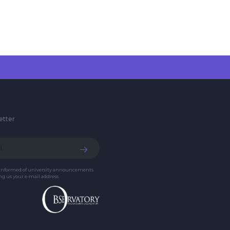
etter
 informed of university announcements
g us your e-mail address.