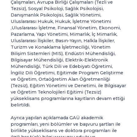
Çalışmaları, Avrupa Birliği Çalışmaları (Tezli ve
Tezsiz), Sosyal Psikoloji, Sağlık Psikolojisi,
Danışmanlık Psikolojisi, Sağlik Yönetimi,
Uluslararası Hukuk, Hukuk, İşletme Yönetimi
,Uluslararası İşletme, Finansal Yönetim, Ekonomi,
Pazarlama, Yapı Yönetimi, Mimarlık, İç Mimarlık,
Uluslararası İlişkiler, Basın-Yayın, Halkla İlişkiler,
Turizm ve Konaklama İşletmeciliği, Yönetim
Bilişim Sistemleri (MIS), Endüstri Mühendisliği,
Bilgisayar Mühendisliği, Elektrik-Elektronik
Mühendisliği, Türk Dili ve Edebiyatı Öğretimi,
İngiliz Dili Öğretimi, Eğitimde Program Geliştirme
ve Öğretim, Ortaöğretim Alan Öğretmenliği
(Tezsiz), Eğitim Yönetimi ve Denetimi, ile Bilgisayar
ve Öğretim Teknolojileri Eğitimi (Tezsiz)
yükseklisans programlarına kayıtların devam ettiği
belirtildi.
Ayrıca yapılan açıklamada GAÜ akademik
programları, yeni bölümler ve başvuru şartları ile
birlikte yükseklisans ve doktora programları ile
ilgili her türlü bilgi www.gau.edu.tr ve