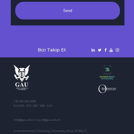
Send
Bizi Takip Et
+ 90 392 650 2000
Ext:1205 - 1179 - 1187 - 1185 - 1221
info@gau.edu.tr kayit@gau.edu.tr
Girne American University, University Drive, PO Box 5,