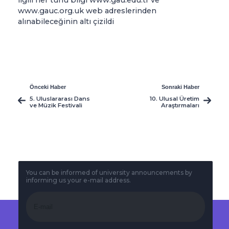
www.gauc.org.uk web adreslerinden
alınabileceğinin altı çizildi
Önceki Haber
Sonraki Haber
5. Uluslararası Dans
10. Ulusal Üretim
ve Müzik Festivali
Araştırmaları
Sona Erdi
Sempozyumu Sona
Erdi
You can be informed of university announcements by
informing us your e-mail address.