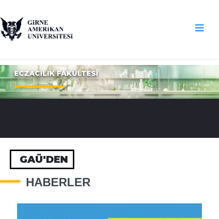
ECZACILIK FAKÜLTESİ
GAÜ'DEN
HABERLER