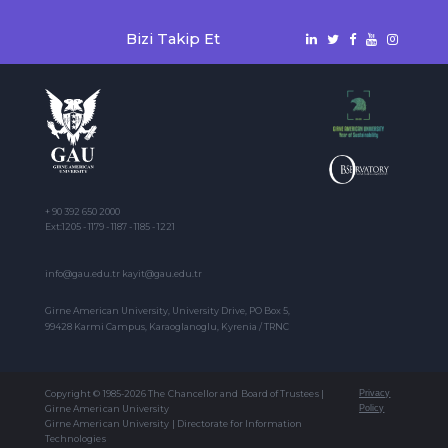
Bizi Takip Et
+ 90 392 650 2000
Ext:1205 - 1179 - 1187 - 1185 - 1221
info@gau.edu.tr kayit@gau.edu.tr
Girne American University, University Drive, PO Box 5,
99428 Karmi Campus, Karaoglanoglu, Kyrenia / TRNC
Copyright © 1985-2026 The Chancellor and Board of Trustees |
Privacy
Girne American University
Policy
Girne American University | Directorate for Information
Technologies