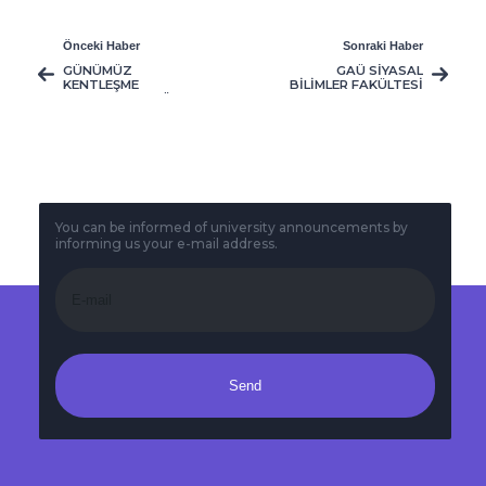
Önceki Haber
Sonraki Haber
GÜNÜMÜZ
GAÜ SİYASAL
KENTLEŞME
BİLİMLER FAKÜLTESİ
SORUNLARI GAÜ'DE
DEKANI TOROS VE
ELE ALINACAK
GAÜ AKADEMİSYENİ
MURAT KARAYALÇIN,
REKTÖR ÖZTÜRK
İLE BİRARAYA GELDİ
You can be informed of university announcements by
informing us your e-mail address.
Send