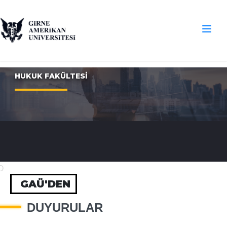
HUKUK FAKÜLTESİ
O
GAÜ'DEN
DUYURULAR