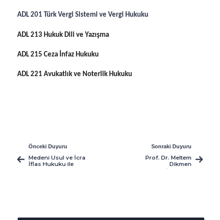
ADL 201 Türk Vergi Sistemi ve Vergi Hukuku
ADL 213 Hukuk Dili ve Yazışma
ADL 215 Ceza İnfaz Hukuku
ADL 221 Avukatlık ve Noterlik Hukuku
Önceki Duyuru
Sonraki Duyuru
Medeni Usul ve İcra
Prof. Dr. Meltem
İflas Hukuku ile
Dikmen
Adalet MYO Medeni
Caniklioğlu'ndan
Usul Hukuku
ders alan HUKUK ve
Dersleri Hk.
ADALET
Öğrencilerinin
Dikkatine!