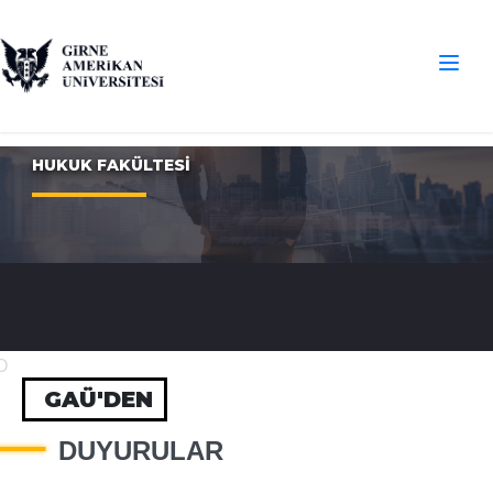
HUKUK FAKÜLTESİ
O
GAÜ'DEN
DUYURULAR