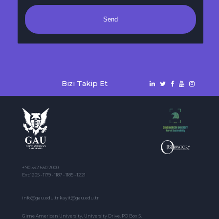
Send
Bizi Takip Et
+ 90 392 650 2000
Ext:1205 - 1179 - 1187 - 1185 - 1221
info@gau.edu.tr kayit@gau.edu.tr
Girne American University, University Drive, PO Box 5,