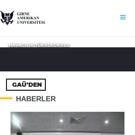
HAVACILIK YÜKSEKOKULU
GAÜ'DEN
HABERLER