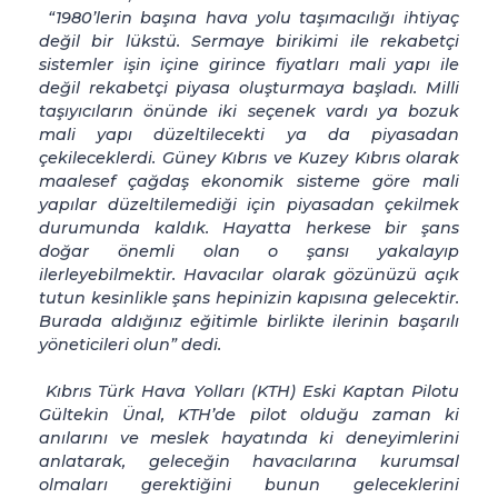
“
1980’lerin başına hava yolu taşımacılığı ihtiyaç
değil bir lükstü. Sermaye birikimi ile rekabetçi
sistemler işin içine girince fiyatları mali yapı ile
değil rekabetçi piyasa oluşturmaya başladı. Milli
taşıyıcıların önünde iki seçenek vardı ya bozuk
mali yapı düzeltilecekti ya da piyasadan
çekileceklerdi. Güney Kıbrıs ve Kuzey Kıbrıs olarak
maalesef çağdaş ekonomik sisteme göre mali
yapılar düzeltilemediği için piyasadan çekilmek
durumunda kaldık. Hayatta herkese bir şans
doğar önemli olan o şansı yakalayıp
ilerleyebilmektir. Havacılar olarak gözünüzü açık
tutun kesinlikle şans hepinizin kapısına gelecektir.
Burada aldığınız eğitimle birlikte ilerinin baş
arılı
yöneticileri olun” dedi.
Kıbrıs Türk Hava Yolları (KTH) Eski Kaptan Pilotu
Gültekin Ünal, KTH’de pilot olduğu zaman ki
anılarını ve meslek hayatında ki deneyimlerini
anlatarak, geleceğin havacılarına kurumsal
olmaları gerektiğini bunun geleceklerini