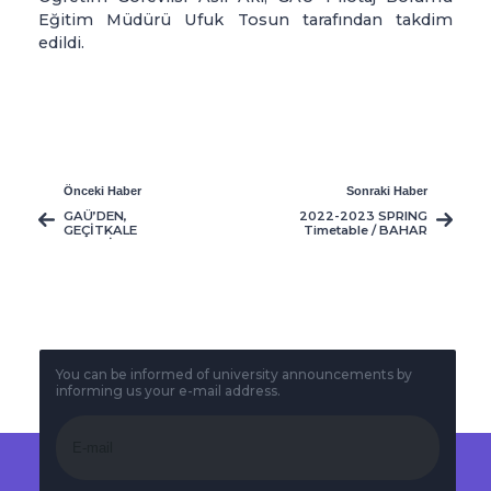
Eğitim Müdürü Ufuk Tosun tarafından takdim
edildi.
Önceki Haber
Sonraki Haber
GAÜ’DEN,
2022-2023 SPRING
GEÇİTKALE
Timetable / BAHAR
HAVALİMANI
Dönemi Ders
YAKININDA DÜŞEN
Programı
UÇAKTA HAYATINI
KAYBEDEN
PİLOTLAR İÇİN
TAZİYE MESAJI
You can be informed of university announcements by
informing us your e-mail address.