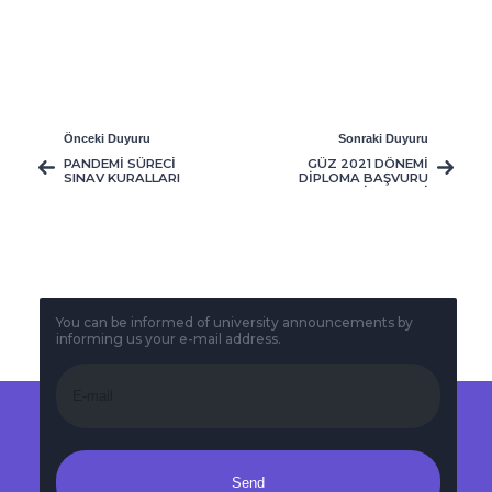
Önceki Duyuru
Sonraki Duyuru
PANDEMİ SÜRECİ
GÜZ 2021 DÖNEMİ
SINAV KURALLARI
DİPLOMA BAŞVURU
İŞLEMLERİ
You can be informed of university announcements by
informing us your e-mail address.
Send