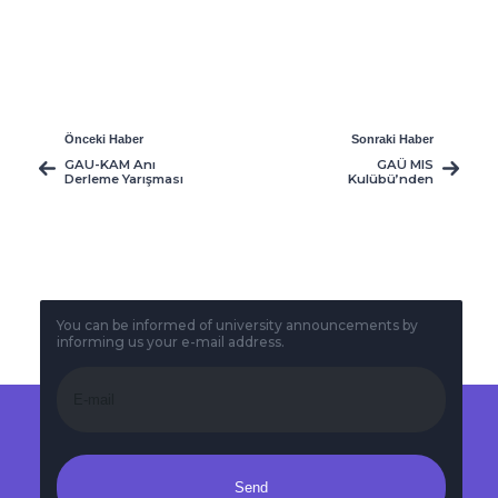
Önceki Haber
Sonraki Haber
GAU-KAM Anı
GAÜ MIS
Derleme Yarışması
Kulübü’nden
Sonuçları açıklandı
Günümüz Siber
Teknolojisi İle İlgili
Anlamlı Sempozyum
You can be informed of university announcements by
informing us your e-mail address.
Send