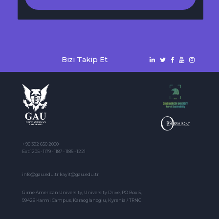
Bizi Takip Et
+ 90 392 650 2000
Ext:1205 - 1179 - 1187 - 1185 - 1221
info@gau.edu.tr kayit@gau.edu.tr
Girne American University, University Drive, PO Box 5,
99428 Karmi Campus, Karaoglanoglu, Kyrenia / TRNC