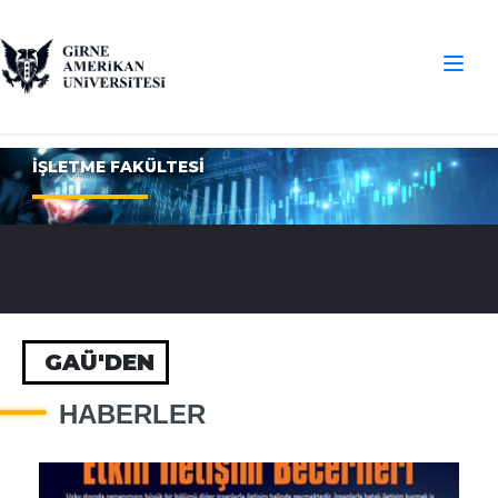
İŞLETME FAKÜLTESİ
GAÜ'DEN
HABERLER