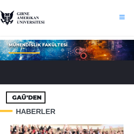
MÜHENDİSLİK FAKÜLTESİ
GAÜ'DEN
HABERLER