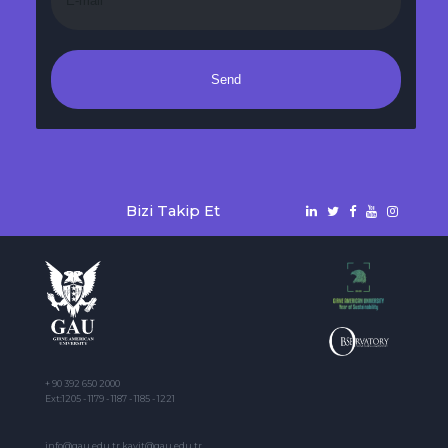
Send
Bizi Takip Et
+ 90 392 650 2000
Ext:1205 - 1179 - 1187 - 1185 - 1221
info@gau.edu.tr kayit@gau.edu.tr