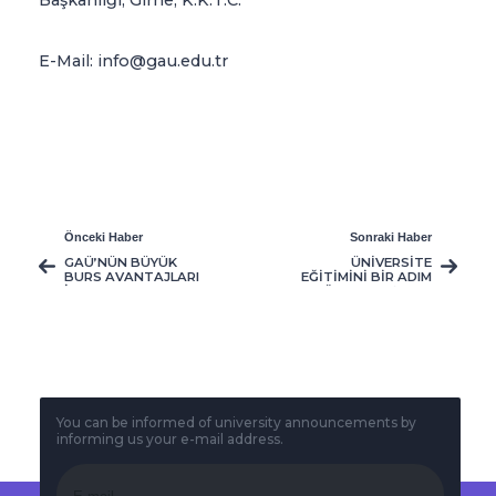
Başkanlığı, Girne, K.K.T.C.
E-Mail: info@gau.edu.tr
Önceki Haber
Sonraki Haber
GAÜ’NÜN BÜYÜK
ÜNİVERSİTE
BURS AVANTAJLARI
EĞİTİMİNİ BİR ADIM
İLE DOLU SIRALAMA
ÖTEYE TAŞIMAK
SINAVI 31 MAYIS’TA
İSTEYENLER İÇİN,
GERÇEKLEŞECEK
GAÜ YATAY GEÇİŞ
BAŞVURULARI
DEVAM EDİYOR
You can be informed of university announcements by
informing us your e-mail address.