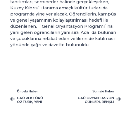
tanıtımları, seminerler halinde gerçekleşirken,
Kuzey Kıbrıs`ı tanıma amaçlı kültür turları da
programda yine yer alacak. Öğrencilerin, kampüs
ve genel yaşamının kolaylaştırılması hedefi ile
düzenlenen, `Genel Oryantasyon Programı`na;
yeni gelen öğrencilerin yanı sıra, Ada`da bulunan
ve çocuklarına refakat eden velilerin de katılması
yönünde çağrı ve davette bulunuldu.
Önceki Haber
Sonraki Haber
GAÜ REKTÖRÜ
GAÜ ORYANTASYON
ÖZTÜRK, YENİ
GÜNLERİ, RENKLİ
AKADEMİK YIL
GÖRÜNTÜLER İLE
BAŞLANGICINDA
DEVAM EDİYOR
ÖĞRENCİLERE
SESLENDİ