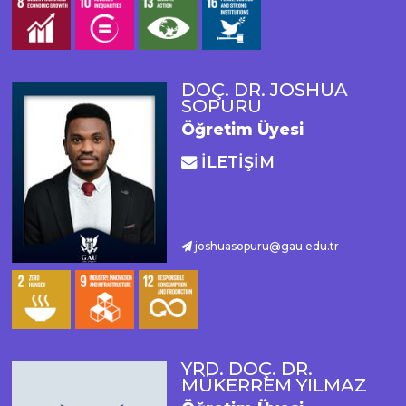
DOÇ. DR. JOSHUA
SOPURU
Öğretim Üyesi
İLETİŞİM
joshuasopuru@gau.edu.tr
YRD. DOÇ. DR.
MÜKERREM YILMAZ