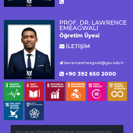
PROF. DR. LAWRENCE
EMEAGWALİ
Öğretim Üyesi
İLETİŞİM
lawrenceemeagwali@gau.edu.tr
+90 392 650 2000
You can be informed of university announcements by