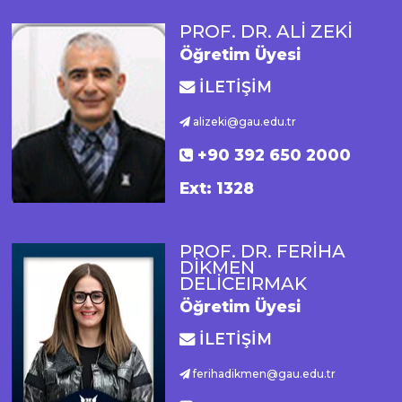
PROF. DR. ALİ ZEKİ
Öğretim Üyesi
İLETİŞİM
alizeki@gau.edu.tr
+90 392 650 2000
Ext: 1328
PROF. DR. FERİHA
DİKMEN
DELİCEIRMAK
Öğretim Üyesi
İLETİŞİM
ferihadikmen@gau.edu.tr