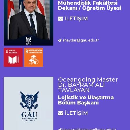
Mühendislik Fakültesi
Dekanı / Öğretim Üyesi
İLETİŞİM
ahaydar@gau.edu.tr
Oceangoing Master
Dr. BAYRAM ALİ
TAVLAYAN
Lojistik ve Ulaştırma
Bölüm Başkanı
İLETİŞİM
bayramalitavlayan@gau.edu.tr