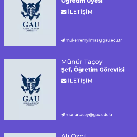
Öğretim Üyesi
İLETİŞİM
mukerremyilmaz@gau.edu.tr
Münür Taçoy
Şef, Öğretim Görevlisi
İLETİŞİM
munurtacoy@gau.edu.tr
Ali Özçil