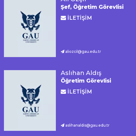
Şef, Öğretim Görevlisi
İLETİŞİM
aliozcil@gau.edu.tr
Aslıhan Aldış
Öğretim Görevlisi
İLETİŞİM
aslihanaldis@gau.edu.tr