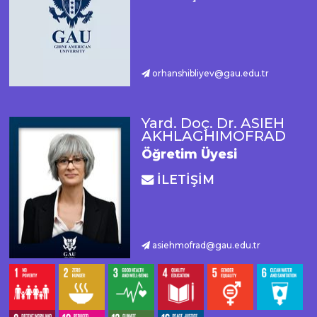
orhanshibliyev@gau.edu.tr
Yard. Doç. Dr. ASIEH
AKHLAGHIMOFRAD
Öğretim Üyesi
İLETİŞİM
asiehmofrad@gau.edu.tr