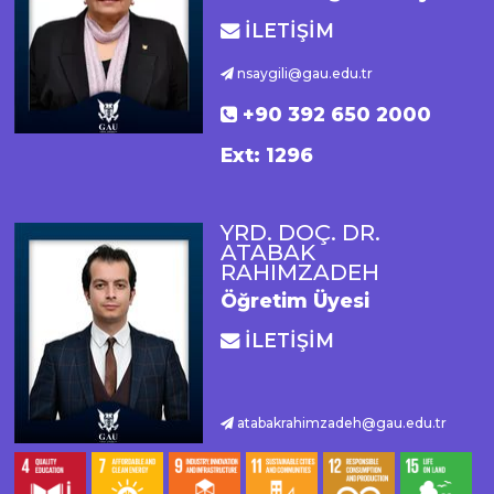
İLETİŞİM
nsaygili@gau.edu.tr
+90 392 650 2000
Ext: 1296
YRD. DOÇ. DR.
ATABAK
RAHIMZADEH
Öğretim Üyesi
İLETİŞİM
atabakrahimzadeh@gau.edu.tr