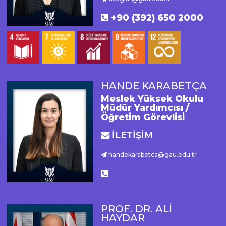
+90 (392) 650 2000
HANDE KARABETÇA
Meslek Yüksek Okulu
Müdür Yardımcısı /
Öğretim Görevlisi
İLETİŞİM
handekarabetca@gau.edu.tr
PROF. DR. ALİ
HAYDAR