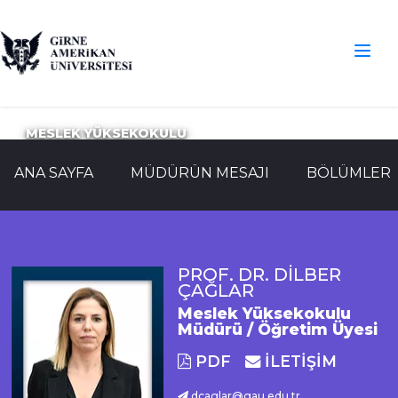
MESLEK YÜKSEKOKULU
ANA SAYFA
MÜDÜRÜN MESAJI
BÖLÜMLER
PROF. DR. DİLBER
ÇAĞLAR
Meslek Yüksekokulu
Müdürü / Öğretim Üyesi
PDF
İLETİŞİM
dcaglar@gau.edu.tr