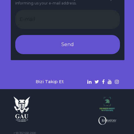
informing us your e-mail address.
Send
Bizi Takip Et
+ 90 392 650 2000