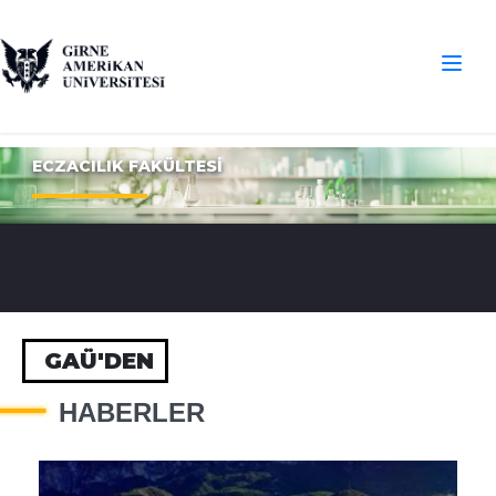
ECZACILIK FAKÜLTESİ
GAÜ'DEN
HABERLER