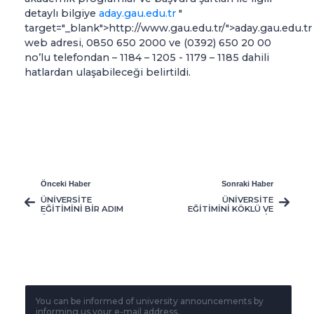
detaylı bilgiye
aday.gau.edu.tr
"
target="_blank">http://www.gau.edu.tr/">aday.gau.edu.t
web adresi, 0850 650 2000 ve (0392) 650 20 00
no’lu telefondan – 1184 – 1205 - 1179 – 1185 dahili
hatlardan ulaşabileceği belirtildi.
Önceki Haber
Sonraki Haber
ÜNİVERSİTE
ÜNİVERSİTE
EĞİTİMİNİ BİR ADIM
EĞİTİMİNİ KÖKLÜ VE
ÖTEYE TAŞIMAK
ULUSLARARASI BİR
İSTEYENLER İÇİN,
ÜNİVERSİTEDE
GAÜ YATAY GEÇİŞ
SÜRDÜRMEK
BAŞVURULARI
İSTEYENLER İÇİN,
DEVAM EDİYOR
GAÜ YATAY GEÇİŞ
BAŞVURULARI
DEVAM EDİYOR
You can be informed of university announcements by
informing us your e-mail address.