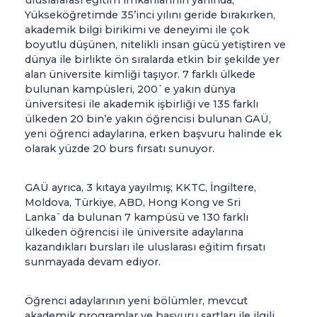
uluslararası eğitim imkânlarının yanında,
Yükseköğretimde 35’inci yılını geride bırakırken,
akademik bilgi birikimi ve deneyimi ile çok
boyutlu düşünen, nitelikli insan gücü yetiştiren ve
dünya ile birlikte ön sıralarda etkin bir şekilde yer
alan üniversite kimliği taşıyor. 7 farklı ülkede
bulunan kampüsleri, 200`e yakın dünya
üniversitesi ile akademik işbirliği ve 135 farklı
ülkeden 20 bin’e yakın öğrencisi bulunan GAÜ,
yeni öğrenci adaylarına, erken başvuru halinde ek
olarak yüzde 20 burs fırsatı sunuyor.
GAÜ ayrıca, 3 kıtaya yayılmış; KKTC, İngiltere,
Moldova, Türkiye, ABD, Hong Kong ve Sri
Lanka`da bulunan 7 kampüsü ve 130 farklı
ülkeden öğrencisi ile üniversite adaylarına
kazandıkları bursları ile uluslarası eğitim fırsatı
sunmayada devam ediyor.
Öğrenci adaylarının yeni bölümler, mevcut
akademik programlar ve başvuru şartları ile ilgili