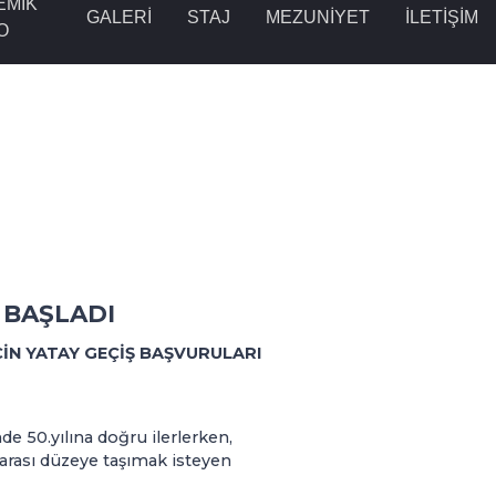
EMİK
GALERİ
STAJ
MEZUNİYET
İLETİŞİM
O
 BAŞLADI
ÇİN YATAY GEÇİŞ BAŞVURULARI
e 50.yılına doğru ilerlerken,
rarası düzeye taşımak isteyen