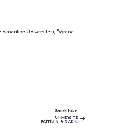
ne Amerikan Üniversitesi, Öğrenci
Sonraki Haber
ÜNİVERSİTE
EĞİTİMİNİ BİR ADIM
ÖTEYE TAŞIMAK
İSTEYENLER İÇİN,
GAÜ YATAY GEÇİŞ
BAŞVURULARI