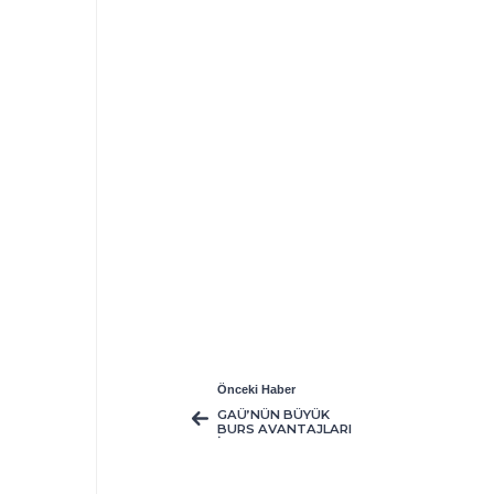
Önceki Haber
GAÜ’NÜN BÜYÜK
BURS AVANTAJLARI
İLE DOLU SIRALAMA
SINAVI 31 MAYIS’TA
GERÇEKLEŞECEK