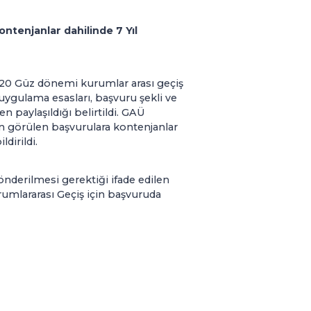
tenjanlar dahilinde 7 Yıl
020 Güz dönemi kurumlar arası geçiş
ygulama esasları, başvuru şekli ve
n paylaşıldığı belirtildi. GAÜ
un görülen başvurulara kontenjanlar
dirildi.
önderilmesi gerektiği ifade edilen
rumlararası Geçiş için başvuruda