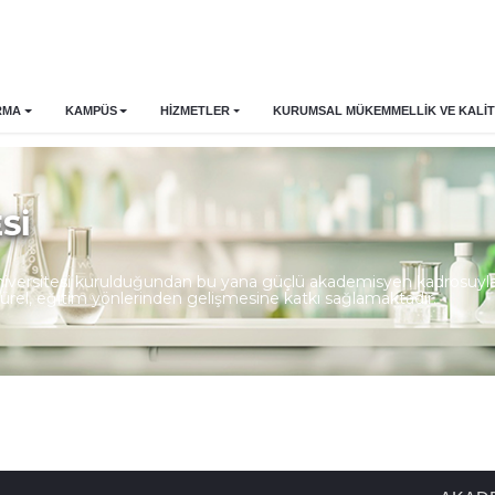
RMA
KAMPÜS
HİZMETLER
KURUMSAL MÜKEMMELLIK VE KALIT
Sİ
Üniversitesi kurulduğundan bu yana güçlü akademisyen kadrosuyla u
ltürel, eğitim yönlerinden gelişmesine katkı sağlamaktadır.