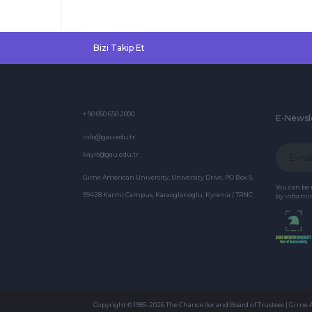
Bizi Takip Et
+ 90 850 650 2000
E-Newsl
info@gau.edu.tr
kayit@gau.edu.tr
Girne American University, University Drive, PO Box 5,
You can be
99428 Karmi Campus, Karaoglanoglu, Kyrenia / TRNC
by informin
Copyright © 1985-2026 The Chancellor and Board of Trustees | Girne