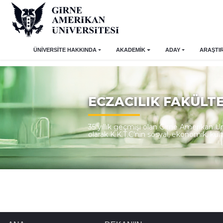
ÜNİVERSİTE HAKKINDA
AKADEMİK
ADAY
ARAŞTI
ECZACILIK FAKÜLTE
35 yıllık geçmişi olan Girne Amerikan 
olarak K.K.T.C’nin sosyal, ekonomik, kü