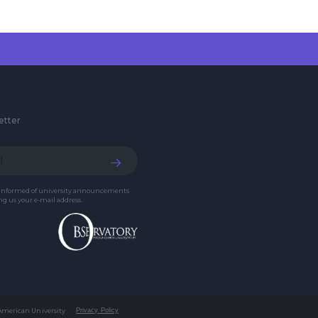
etter
 informed of university announcements
g us your e-mail address.
 American University
Privacy Policy