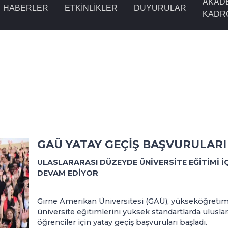
AKAD
HABERLER
ETKINLIKLER
DUYURULAR
KADR
GAÜ YATAY GEÇİŞ BAŞVURULARI
ULASLARARASI DÜZEYDE ÜNİVERSİTE EĞİTİMİ İ
DEVAM EDİYOR
Girne Amerikan Üniversitesi (GAÜ), yükseköğretimd
üniversite eğitimlerini yüksek standartlarda ulusla
öğrenciler için yatay geçiş başvuruları başladı.