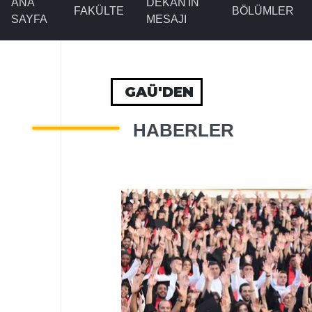
ANA
DEKAN'IN
FAKÜLTE
BÖLÜMLER
SAYFA
MESAJI
GAÜ'DEN
HABERLER