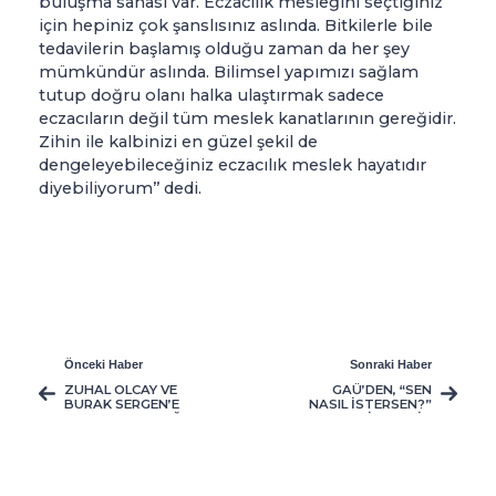
buluşma sahası var. Eczacılık mesleğini seçtiğiniz
için hepiniz çok şanslısınız aslında. Bitkilerle bile
tedavilerin başlamış olduğu zaman da her şey
mümkündür aslında. Bilimsel yapımızı sağlam
tutup doğru olanı halka ulaştırmak sadece
eczacıların değil tüm meslek kanatlarının gereğidir.
Zihin ile kalbinizi en güzel şekil de
dengeleyebileceğiniz eczacılık meslek hayatıdır
diyebiliyorum’’ dedi.
Önceki Haber
Sonraki Haber
ZUHAL OLCAY VE
GAÜ’DEN, “SEN
BURAK SERGEN’E
NASIL İSTERSEN?”
KIBRIS HALKI YOĞUN
SLOGANI İLE; EŞSİZ
İLGİ GÖSTERDİ
FIRSATLARA SAHİP
BURSLULUK SINAVI