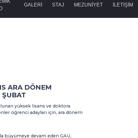
EMİK
GALERİ
STAJ
MEZUNİYET
İLETİŞİM
O
NS ARA DÖNEM
6 ŞUBAT
lunan yüksek lisans ve doktora
nler öğrenci adayları için, ara dönem
 hızla büyümeye devam eden GAÜ,