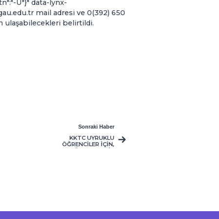
n":"-U"}" data-lynx-
u.edu.tr mail adresi ve 0(392) 650
ulaşabilecekleri belirtildi.
Sonraki Haber
KKTC UYRUKLU
ÖĞRENCİLER İÇİN,
GAÜ PEDAGOJİK
FORMASYON 2017-
2018 BAHAR
DÖNEMİ
BAŞVURULARI
DEVAM EDİYOR