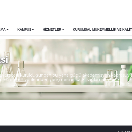
RMA
KAMPÜS
HİZMETLER
KURUMSAL MÜKEMMELLIK VE KALIT
Sİ
Üniversitesi kurulduğundan bu yana güçlü akademisyen kadrosuyla u
ltürel, eğitim yönlerinden gelişmesine katkı sağlamaktadır.