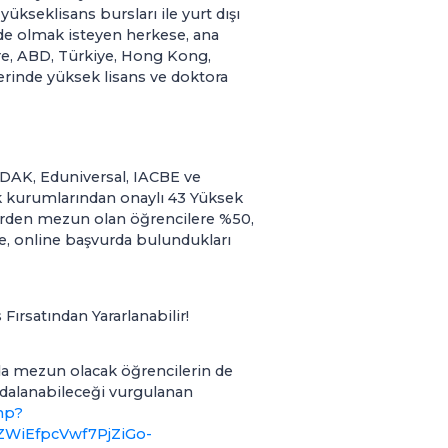
kseklisans bursları ile yurt dışı
nde
olmak isteyen herkese, ana
ere, ABD, Türkiye, Hong Kong,
rinde yüksek lisans ve doktora
ÖDAK, Eduniversal, IACBE ve
k kurumlarından onaylı 43 Yüksek
lerden mezun olan öğrencilere %50,
se, online başvurda bulundukları
ırsatından Yararlanabilir!
da mezun olacak öğrencilerin de
ydalanabileceği vurgulanan
php?
WiEfpcVwf7PjZiGo-