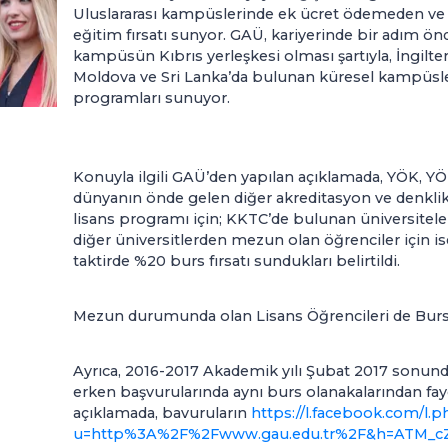
Uluslararası kampüslerinde ek ücret ödemeden ve yü
eğitim fırsatı sunyor. GAÜ, kariyerinde bir adım ö
kampüsün Kıbrıs yerleşkesi olması şartıyla, İngilt
Moldova ve Sri Lanka’da bulunan küresel kampüsle
programları sunuyor.
Konuyla ilgili GAÜ’den yapılan açıklamada, YÖK, Y
dünyanın önde gelen diğer akreditasyon ve denkli
lisans programı için; KKTC’de bulunan üniversite
diğer üniversitlerden mezun olan öğrenciler için i
taktirde %20 burs fırsatı sundukları belirtildi.
Mezun durumunda olan Lisans Öğrencileri de Burs F
Ayrıca, 2016-2017 Akademik yılı Şubat 2017 sonun
erken başvurularında aynı burs olanakalarından fa
açıklamada, bavuruların
https://l.facebook.com/l.
u=http%3A%2F%2Fwww.gau.edu.tr%2F&h=ATM_cZ