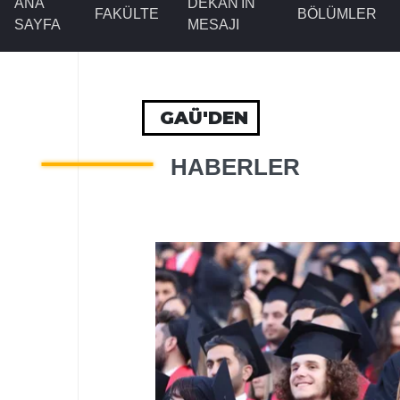
ANA
DEKAN'IN
FAKÜLTE
BÖLÜMLER
SAYFA
MESAJI
GAÜ'DEN
HABERLER