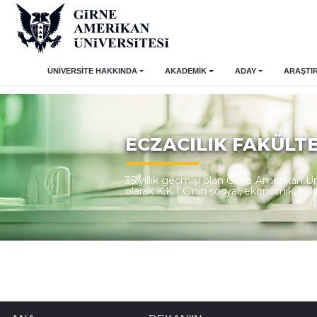
ÜNİVERSİTE HAKKINDA
AKADEMİK
ADAY
ARAŞTI
ECZACILIK FAKÜLTE
35 yıllık geçmişi olan Girne Amerikan 
olarak K.K.T.C’nin sosyal, ekonomik, kü