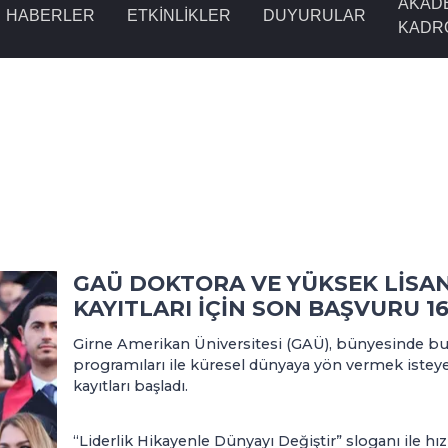
AKAD
HABERLER
ETKINLIKLER
DUYURULAR
KADR
GAÜ DOKTORA VE YÜKSEK LİSA
KAYITLARI İÇİN SON BAŞVURU 1
Girne Amerikan Üniversitesi (GAÜ), bünyesinde bu
programıları ile küresel dünyaya yön vermek isteye
kayıtları başladı.
“Liderlik Hikayenle Dünyayı Değiştir” sloganı ile