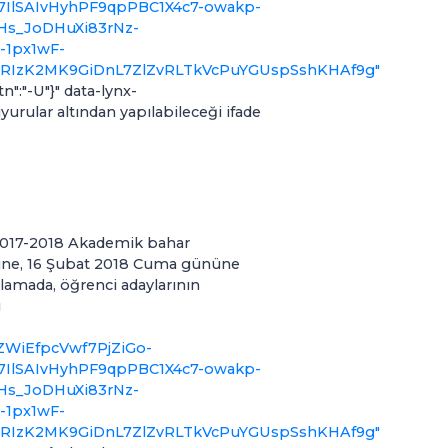
7IlSAIvHyhPF9qpPBC1X4c7-owakp-
s_JoDHuXi83rNz-
1px1wF-
fnRIzK2MK9GiDnL7ZlZvRLTkVcPuYGUspSshKHAf9g"
n":"-U"}" data-lynx-
rular altından yapılabileceği ifade
2017-2018 Akademik bahar
üne, 16 Şubat 2018 Cuma gününe
klamada, öğrenci adaylarının
ı
WiEfpcVwf7PjZiGo-
7IlSAIvHyhPF9qpPBC1X4c7-owakp-
s_JoDHuXi83rNz-
1px1wF-
fnRIzK2MK9GiDnL7ZlZvRLTkVcPuYGUspSshKHAf9g"