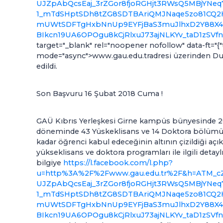
UJZpAbQcsEaj_3rZGor8fjoRGHjt3RWsQ5MBjYNeq
1_mTdSHptSDh8tZG8SDTBAriQMJNaqe5zo81CQ2H
mUWtSDFTgHxbNnUp9EYFjBaS3muJlhxD2Y88X4-
BIkcn19UA6OPOgu8kCjRlxuJ73ajNLKYv_taD1zSV
target="_blank" rel="noopener nofollow" data-ft="{"t
mode="async">www.gau.edu.tradresi üzerinden Duyu
edildi.
Son Başvuru 16 Şubat 2018 Cuma !
GAÜ Kıbrıs Yerleşkesi Girne kampüs bünyesinde 
döneminde 43 Yüskeklisans ve 14 Doktora bölüm
kadar öğrenci kabul edeceğinin altının çizildiği açı
yükseklisans ve doktora programları ile ilgili detayl
bilgiye
https://l.facebook.com/l.php?
u=http%3A%2F%2Fwww.gau.edu.tr%2F&h=ATM_cZ
UJZpAbQcsEaj_3rZGor8fjoRGHjt3RWsQ5MBjYNeq
1_mTdSHptSDh8tZG8SDTBAriQMJNaqe5zo81CQ2H
mUWtSDFTgHxbNnUp9EYFjBaS3muJlhxD2Y88X4-
BIkcn19UA6OPOgu8kCjRlxuJ73ajNLKYv_taD1zSV