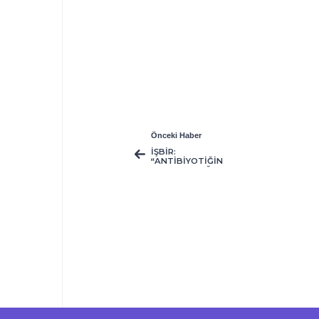
Önceki Haber
İŞBİR:
“ANTİBİYOTİĞİN
OLUŞTURDUĞU YAN
ETKİLERİ, İLACI AYNI
SAATLERDE
KULLANARAK
ORTADAN
KALDIRABİLİRİZ”