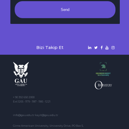
Send
Bizi Takip Et
+ 90 392 650 2000
Ext:1205 - 1179 - 1187 - 1185 - 1221
info@gau.edu.tr kayit@gau.edu.tr
Girne American University, University Drive, PO Box 5,