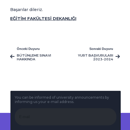
Başarılar dileriz.
EĞİTİM FAKÜLTESİ DEKANLIĞI
Önceki Duyuru
Sonraki Duyuru
BÜTÜNLEME SINAVI
YURT BAŞVURULARI
HAKKINDA
2023-2024
You can be informed of university announcements by
informing us your e-mail address.