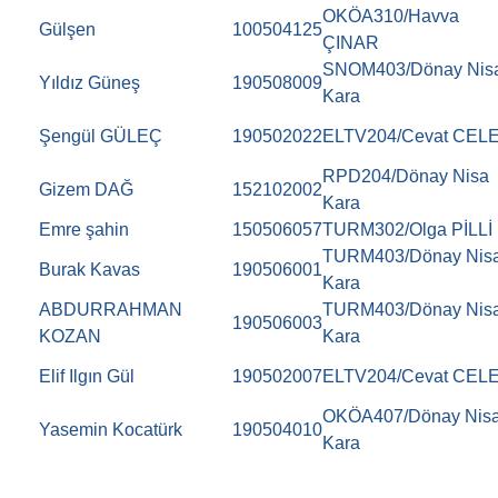
OKÖA310/Havva
Gülşen
100504125
ÇINAR
SNOM403/Dönay Nis
Yıldız Güneş
190508009
Kara
Şengül GÜLEÇ
190502022
ELTV204/Cevat CEL
RPD204/Dönay Nisa
Gizem DAĞ
152102002
Kara
Emre şahin
150506057
TURM302/Olga PİLLİ
TURM403/Dönay Nis
Burak Kavas
190506001
Kara
ABDURRAHMAN
TURM403/Dönay Nis
190506003
KOZAN
Kara
Elif Ilgın Gül
190502007
ELTV204/Cevat CEL
OKÖA407/Dönay Nis
Yasemin Kocatürk
190504010
Kara