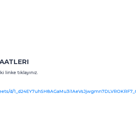
AATLERI
 linke tıklayınız.
sheets/d/1_d24EY7uhSH8AGaMu3i1AeVsJjwgmn7DLVROKRF7_C