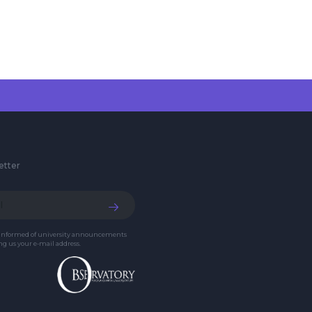
etter
 informed of university announcements
g us your e-mail address.