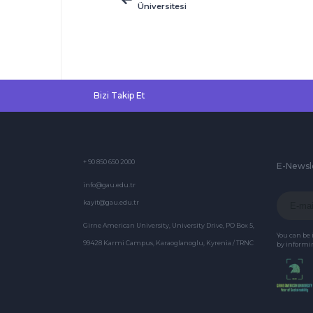
Üniversitesi
Yurtlarımızda
Konaklamak İsteyen
Öğrecilerimiz
Bizi Takip Et
+ 90 850 650 2000
E-Newsl
info@gau.edu.tr
kayit@gau.edu.tr
Girne American University, University Drive, PO Box 5,
You can be
99428 Karmi Campus, Karaoglanoglu, Kyrenia / TRNC
by informin