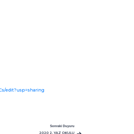
s/edit?usp=sharing
Sonraki Duyuru
2020 2. YAZ OKULU