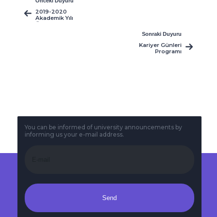
Önceki Duyuru
2019-2020
Akademik Yılı
Ödemeleri ve Kur
Sabitlemesi
Sonraki Duyuru
Hakkında
(Güncellendi -
Kariyer Günleri
31.7.2019)
Programı
You can be informed of university announcements by
informing us your e-mail address.
Send