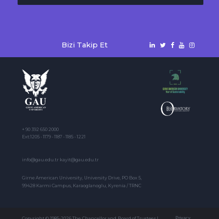
Bizi Takip Et
+ 90 392 650 2000
Ext:1205 - 1179 - 1187 - 1185 - 1221
info@gau.edu.tr kayit@gau.edu.tr
Girne American University, University Drive, PO Box 5,
99428 Karmi Campus, Karaoglanoglu, Kyrenia / TRNC
Copyright © 1985-2026 The Chancellor and Board of Trustees |
Privacy