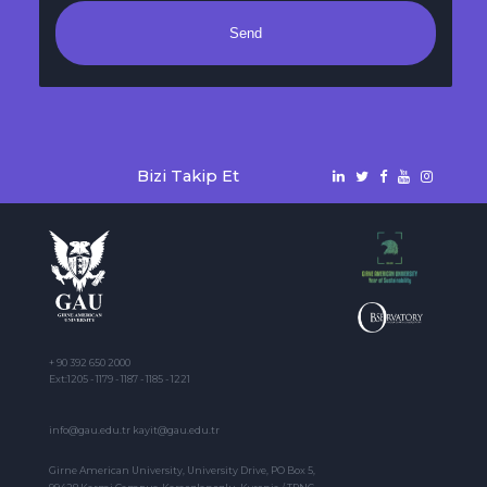
Send
Bizi Takip Et
+ 90 392 650 2000
Ext:1205 - 1179 - 1187 - 1185 - 1221
info@gau.edu.tr kayit@gau.edu.tr
Girne American University, University Drive, PO Box 5,