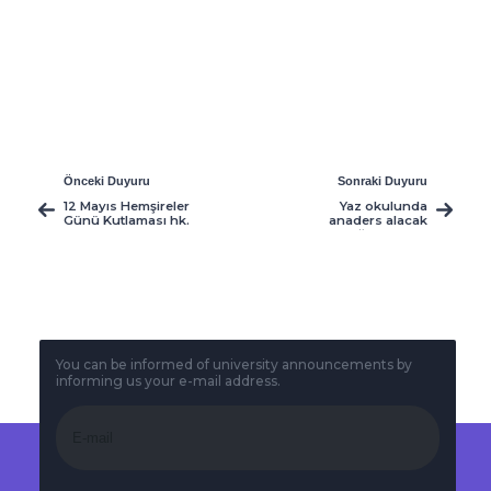
Önceki Duyuru
Sonraki Duyuru
12 Mayıs Hemşireler
Yaz okulunda
Günü Kutlaması hk.
anaders alacak
öğrencilerin
dikkatine
You can be informed of university announcements by
informing us your e-mail address.