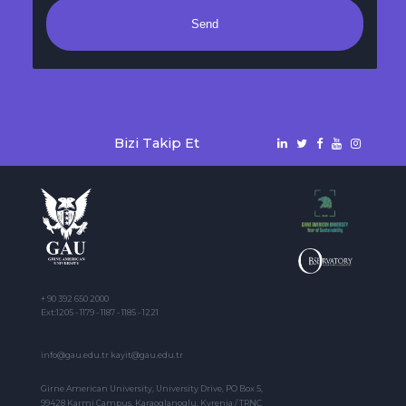
Send
Bizi Takip Et
+ 90 392 650 2000
Ext:1205 - 1179 - 1187 - 1185 - 1221
info@gau.edu.tr kayit@gau.edu.tr
Girne American University, University Drive, PO Box 5,
99428 Karmi Campus, Karaoglanoglu, Kyrenia / TRNC