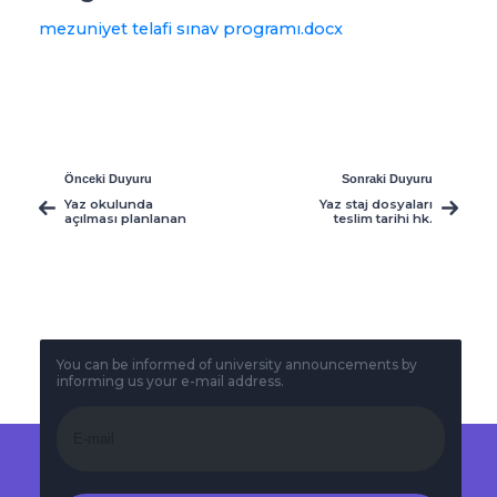
mezuniyet telafi sınav programı.docx
Önceki Duyuru
Sonraki Duyuru
Yaz okulunda
Yaz staj dosyaları
açılması planlanan
teslim tarihi hk.
dersler hk.
You can be informed of university announcements by
informing us your e-mail address.