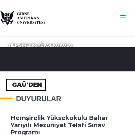
HEMŞİRELİK YÜKSEKOKULU
GAÜ'DEN
DUYURULAR
Hemşirelik Yüksekokulu Bahar
Yarıyılı Mezuniyet Telafi Sınav
Programı