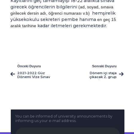
Kayıtlarını geç tamamlayıp 18-22 aralıkta sınava
girecek öğrencilerin bilgilerini
(ad, soyad, sınava
hemşirelik
girilecek dersin adı, öğrenci numarası v.b)
yüksekokulu sekreteri pembe hanıma
en geç 15
kadar iletmeleri gerekmektedir.
aralık tarihine
Önceki Duyuru
Sonraki Duyuru
2021-2022 Güz
Dönem içi staja
Dönemi Vize Sınav
çıkacak 2. grup
Programı
öğrencilerin
rotasyon listesi
You can be informed of university announcements by
informing us your e-mail address.