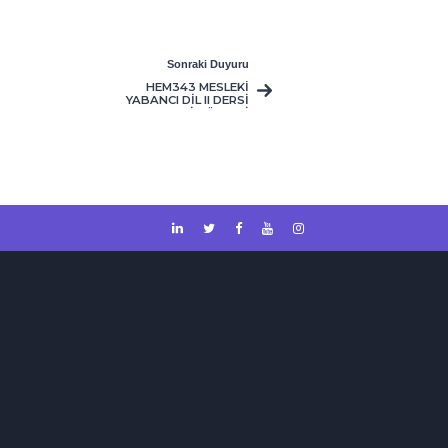
Sonraki Duyuru
HEM343 MESLEKİ
YABANCI DİL II DERSİ
PAZARTESİ GÜNLERİ
SAAT 13:00-15:00
SAATLERİ
ARASINDA
YAPILACAKTIR.
DERSİN HOCASI
SAYIN NİSA ALIŞ
HOCADIR. E-mail
adresi :
nisaalis@gau.edu.tr