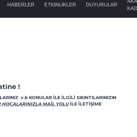
AKA
HABERLER
ETKINLIKLER
DUYURULAR
KA
tine !
ARINIZ v.b KONULAR İLE İLGİLİ SIKINTILARINIZIN
 HOCALARINIZLA MAİL YOLU
İLE İLETİŞİME