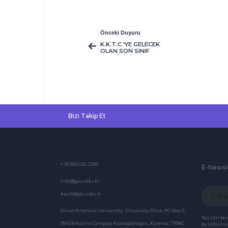
Önceki Duyuru
K.K.T.C 'YE GELECEK
OLAN SON SINIF
HEMŞİRELİK VE
EBELİK
ÖĞRENCİLERİNİN
DİKKATİNE !
Bizi Takip Et
+ 90 850 650 2000
E-Newsl
info@gau.edu.tr
kayit@gau.edu.tr
Girne American University, University Drive, PO Box 5,
You can be
99428 Karmi Campus, Karaoglanoglu, Kyrenia / TRNC
by informin