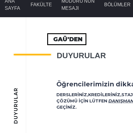
ANA
MÜDÜRÜ'NÜN
FAKÜLTE
BÖLÜMLER
SAYFA
MESAJI
GAÜ'DEN
DUYURULAR
Öğrencilerimizin dikka
DUYURULAR
DERSLERİNİZ,KREDİLERİNİZ,STAJL
ÇÖZÜMÜ İÇİN LÜTFEN
DANIŞMAN
GEÇİNİZ.