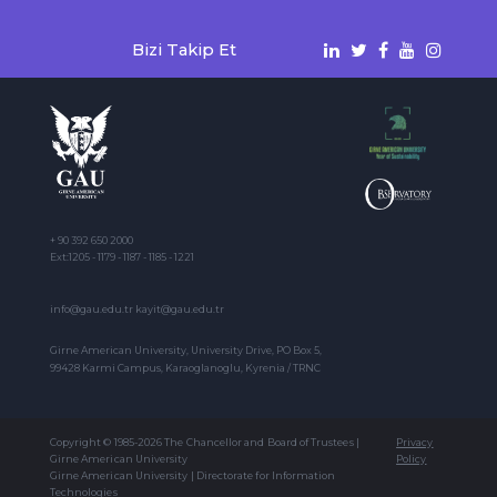
Bizi Takip Et
+ 90 392 650 2000
Ext:1205 - 1179 - 1187 - 1185 - 1221
info@gau.edu.tr kayit@gau.edu.tr
Girne American University, University Drive, PO Box 5,
99428 Karmi Campus, Karaoglanoglu, Kyrenia / TRNC
Copyright © 1985-2026 The Chancellor and Board of Trustees |
Privacy
Girne American University
Policy
Girne American University | Directorate for Information
Technologies