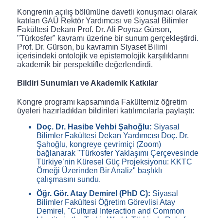
Kongrenin açılış bölümüne davetli konuşmacı olarak
katılan GAÜ Rektör Yardımcısı ve Siyasal Bilimler
Fakültesi Dekanı Prof. Dr. Ali Poyraz Gürson,
"Türkosfer" kavramı üzerine bir sunum gerçekleştirdi.
Prof. Dr. Gürson, bu kavramın Siyaset Bilimi
içerisindeki ontolojik ve epistemolojik karşılıklarını
akademik bir perspektifle değerlendirdi.
Bildiri Sunumları ve Akademik Katkılar
Kongre programı kapsamında Fakültemiz öğretim
üyeleri hazırladıkları bildirileri katılımcılarla paylaştı:
Doç. Dr. Hasibe Vehbi Şahoğlu:
Siyasal
Bilimler Fakültesi Dekan Yardımcısı Doç. Dr.
Şahoğlu, kongreye çevrimiçi (Zoom)
bağlanarak "Türkosfer Yaklaşımı Çerçevesinde
Türkiye’nin Küresel Güç Projeksiyonu: KKTC
Örneği Üzerinden Bir Analiz" başlıklı
çalışmasını sundu.
Öğr. Gör. Atay Demirel (PhD C):
Siyasal
Bilimler Fakültesi Öğretim Görevlisi Atay
Demirel, "Cultural Interaction and Common