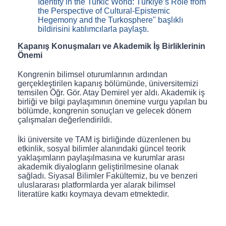
Identity in the Turkic World: Türkiye’s Role from
the Perspective of Cultural-Epistemic
Hegemony and the Turkosphere" başlıklı
bildirisini katılımcılarla paylaştı.
Kapanış Konuşmaları ve Akademik İş Birliklerinin
Önemi
Kongrenin bilimsel oturumlarının ardından
gerçekleştirilen kapanış bölümünde, üniversitemizi
temsilen Öğr. Gör. Atay Demirel yer aldı. Akademik iş
birliği ve bilgi paylaşımının önemine vurgu yapılan bu
bölümde, kongrenin sonuçları ve gelecek dönem
çalışmaları değerlendirildi.
İki üniversite ve TAM iş birliğinde düzenlenen bu
etkinlik, sosyal bilimler alanındaki güncel teorik
yaklaşımların paylaşılmasına ve kurumlar arası
akademik diyalogların geliştirilmesine olanak
sağladı. Siyasal Bilimler Fakültemiz, bu ve benzeri
uluslararası platformlarda yer alarak bilimsel
literatüre katkı koymaya devam etmektedir.