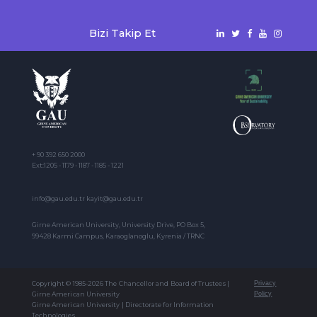
Bizi Takip Et
+ 90 392 650 2000
Ext:1205 - 1179 - 1187 - 1185 - 1221
info@gau.edu.tr kayit@gau.edu.tr
Girne American University, University Drive, PO Box 5,
99428 Karmi Campus, Karaoglanoglu, Kyrenia / TRNC
Copyright © 1985-2026 The Chancellor and Board of Trustees |
Privacy
Girne American University
Policy
Girne American University | Directorate for Information
Technologies