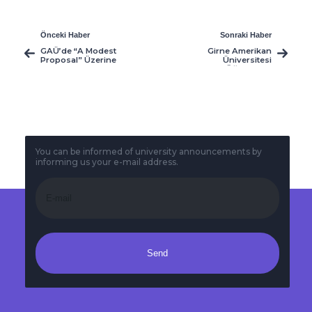
Önceki Haber
Sonraki Haber
GAÜ’de “A Modest
Girne Amerikan
Proposal” Üzerine
Üniversitesi
Disiplinlerarası
Öğrencileri
Tartışma
Pamukkale
Gerçekleştirildi
Üniversitesi’nde
Düzenlenen 10.
PACES
Konferansı’na Katıldı
You can be informed of university announcements by
informing us your e-mail address.
Send