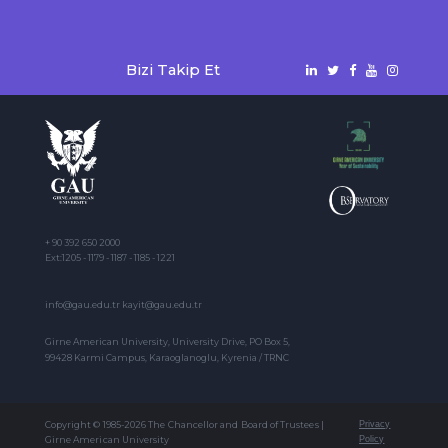
Bizi Takip Et
+ 90 392 650 2000
Ext:1205 - 1179 - 1187 - 1185 - 1221
info@gau.edu.tr kayit@gau.edu.tr
Girne American University, University Drive, PO Box 5,
99428 Karmi Campus, Karaoglanoglu, Kyrenia / TRNC
Copyright © 1985-2026 The Chancellor and Board of Trustees |
Privacy
Girne American University
Policy