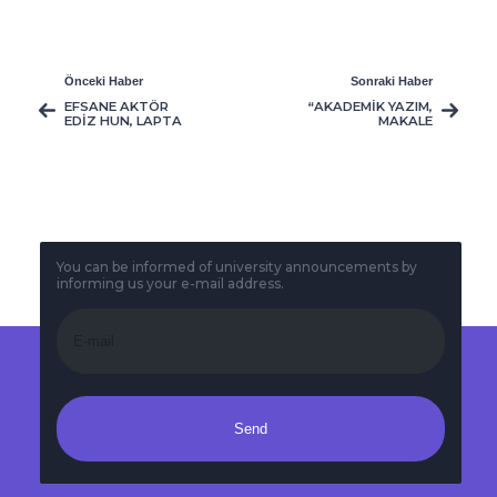
Önceki Haber
Sonraki Haber
EFSANE AKTÖR
“AKADEMİK YAZIM,
EDİZ HUN, LAPTA
MAKALE
YAVUZLAR
HAZIRLAMA, YAYIN
LİSESİ’NDEYDİ
ETİĞİ VE İNTİHAL
ÖNLEME” KONULU
HİZMET İÇİ EĞİTİM
PROGRAMI
GERÇEKLEŞTİRİLDİ.
You can be informed of university announcements by
informing us your e-mail address.
Send