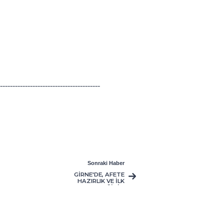
------------------------------------
Sonraki Haber
GİRNE'DE, AFETE
HAZIRLIK VE İLK
YARDIM EĞİTİM
SEMİNERİ YAPILDI