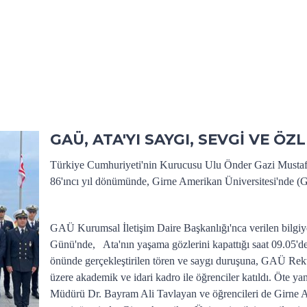
GAÜ, ATA'YI SAYGI, SEVGİ VE Ö
Türkiye Cumhuriyeti'nin Kurucusu Ulu Önder Gazi Mustafa
86'ıncı yıl dönümünde, Girne Amerikan Üniversitesi'nde (G
GAÜ Kurumsal İletişim Daire Başkanlığı'nca verilen bilgi
Günü'nde, Ata'nın yaşama gözlerini kapattığı saat 09.05'd
önünde gerçekleştirilen tören ve saygı duruşuna, GAÜ Rekt
üzere akademik ve idari kadro ile öğrenciler katıldı. Öte
Müdürü Dr. Bayram Ali Tavlayan ve öğrencileri de Girne Ata