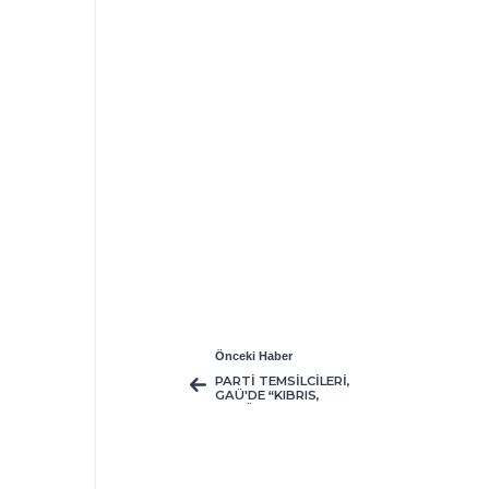
Önceki Haber
PARTİ TEMSİLCİLERİ,
GAÜ'DE “KIBRIS,
BUGÜN VE YARIN”I
KONUŞTU