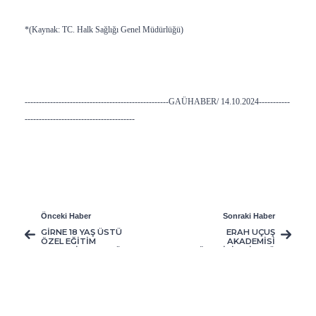
*(Kaynak: TC. Halk Sağlığı Genel Müdürlüğü)
---------------------------------------------------GAÜHABER/ 14.10.2024-----------
---------------------------------------
Önceki Haber
Sonraki Haber
GİRNE 18 YAŞ ÜSTÜ
ERAH UÇUŞ
ÖZEL EĞİTİM
AKADEMİSİ
MERKEZİ'NDE, GAÜ
YÖNETİCİLERİ, GAÜ
DOKUNUŞLARI
REKTÖRÜ'NÜ
ZİYARET ETTİ