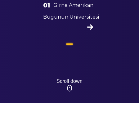
01
Girne Amerikan
Bugünün Üniversitesi
Scroll down
Kıbrıs'ı
Paneli