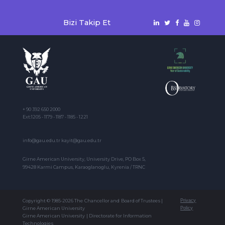
Bizi Takip Et
+ 90 392 650 2000
Ext:1205 - 1179 - 1187 - 1185 - 1221
info@gau.edu.tr kayit@gau.edu.tr
Girne American University, University Drive, PO Box 5,
99428 Karmi Campus, Karaoglanoglu, Kyrenia / TRNC
Copyright © 1985-2026 The Chancellor and Board of Trustees |
Privacy
Girne American University
Policy
Girne American University | Directorate for Information
Technologies