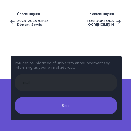
Önceki Duyuru
Sonraki Duyuru
2024-2025 Bahar
TÜM DOKTORA
Dönemi Servis
ÖĞRENCİLERİN
Dersleri Vize
DİKKATİNE
Programı/
You can be informed of university announcements by
informing us your e-mail address.
Send