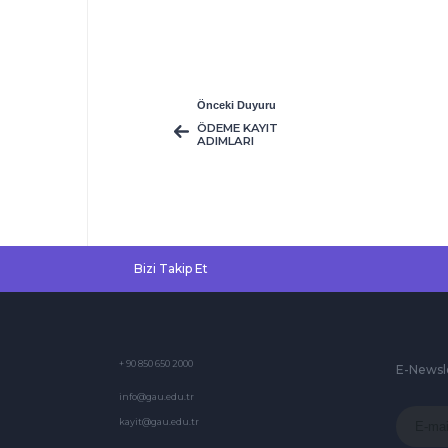
Önceki Duyuru
ÖDEME KAYIT
ADIMLARI
Bizi Takip Et
+ 90 850 650 2000
E-Newsl
info@gau.edu.tr
kayit@gau.edu.tr